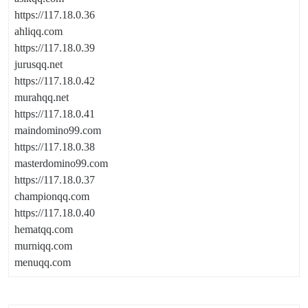
https://117.18.0.36
ahliqq.com
https://117.18.0.39
jurusqq.net
https://117.18.0.42
murahqq.net
https://117.18.0.41
maindomino99.com
https://117.18.0.38
masterdomino99.com
https://117.18.0.37
championqq.com
https://117.18.0.40
hematqq.com
murniqq.com
menuqq.com