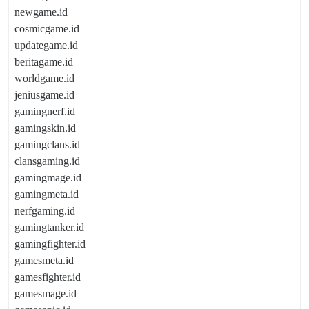
newgame.id
cosmicgame.id
updategame.id
beritagame.id
worldgame.id
jeniusgame.id
gamingnerf.id
gamingskin.id
gamingclans.id
clansgaming.id
gamingmage.id
gamingmeta.id
nerfgaming.id
gamingtanker.id
gamingfighter.id
gamesmeta.id
gamesfighter.id
gamesmage.id