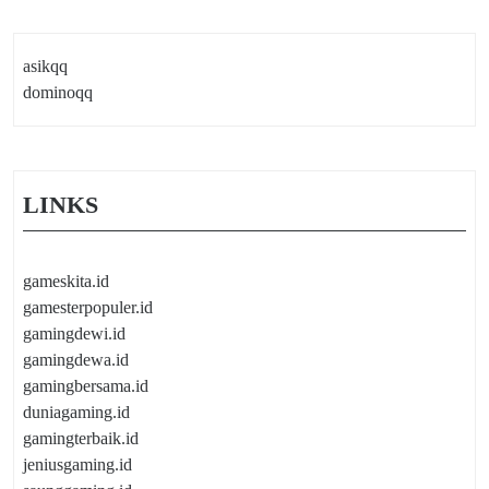
asikqq
dominoqq
LINKS
gameskita.id
gamesterpopuler.id
gamingdewi.id
gamingdewa.id
gamingbersama.id
duniagaming.id
gamingterbaik.id
jeniusgaming.id