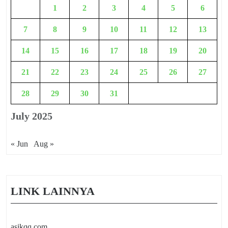
1
2
3
4
5
6
7
8
9
10
11
12
13
14
15
16
17
18
19
20
21
22
23
24
25
26
27
28
29
30
31
July 2025
« Jun
Aug »
LINK LAINNYA
asikqq.com