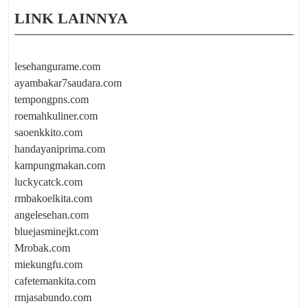
LINK LAINNYA
lesehangurame.com
ayambakar7saudara.com
tempongpns.com
roemahkuliner.com
saoenkkito.com
handayaniprima.com
kampungmakan.com
luckycatck.com
rmbakoelkita.com
angelesehan.com
bluejasminejkt.com
Mrobak.com
miekungfu.com
cafetemankita.com
rmjasabundo.com