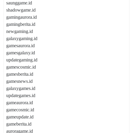
saunggame.id
shadowgame.id
gamingaurora.id
gamingberita.id
newgaming.id
galaxygaming.id
gamesaurora.id
gamesgalaxy.id
updategaming.id
gamescosmic.id
gamesberita.id
gamesnews.id
galaxygames.id
updategames.id
gameaurora.id
gamecosmic.id
gameupdate.id
gameberita.id
auroragame.id