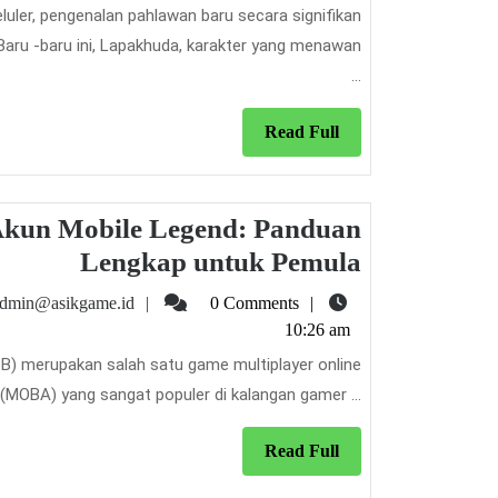
Lapakhuda
luler, pengenalan pahlawan baru secara signifikan
era
aru -baru ini, Lapakhuda, karakter yang menawan
baru
...
gameplay
Read
Read Full
Full
 Akun Mobile Legend: Panduan
Jual
Lengkap untuk Pemula
Beli
admin@asikgame.id
dmin@asikgame.id
0 Comments
Akun
10:26 am
Mobile
B) merupakan salah satu game multiplayer online
Legend:
 (MOBA) yang sangat populer di kalangan gamer ...
Panduan
Read
Read Full
Lengkap
Full
untuk