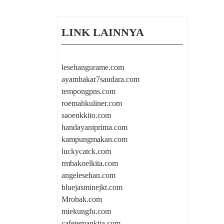
LINK LAINNYA
lesehangurame.com
ayambakar7saudara.com
tempongpns.com
roemahkuliner.com
saoenkkito.com
handayaniprima.com
kampungmakan.com
luckycatck.com
rmbakoelkita.com
angelesehan.com
bluejasminejkt.com
Mrobak.com
miekungfu.com
cafetemankita.com