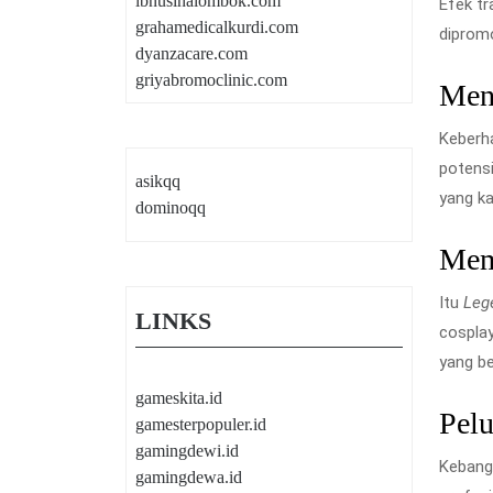
ibnusinalombok.com
Efek tr
grahamedicalkurdi.com
dipromo
dyanzacare.com
griyabromoclinic.com
Men
Keberh
potens
asikqq
yang ka
dominoqq
Mem
Itu
Leg
LINKS
cospla
yang b
gameskita.id
Pel
gamesterpopuler.id
gamingdewi.id
Kebang
gamingdewa.id