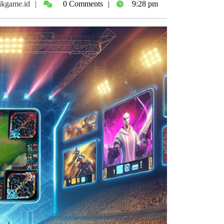
admin@asikgame.id
kgame.id
0 Comments
9:28 pm