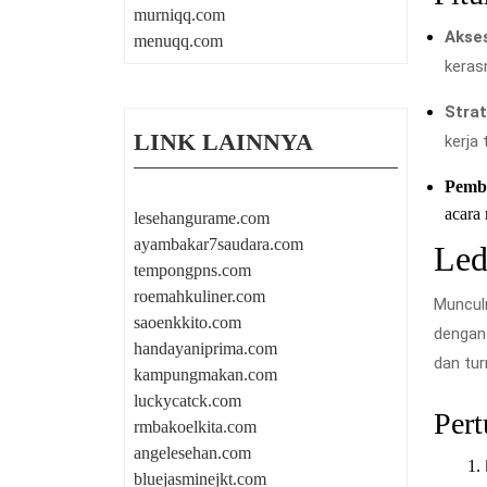
murniqq.com
Akses
menuqq.com
keras
Strat
LINK LAINNYA
kerja 
Pemb
acara
lesehangurame.com
ayambakar7saudara.com
Led
tempongpns.com
roemahkuliner.com
Munculn
saoenkkito.com
denga
handayaniprima.com
dan tur
kampungmakan.com
luckycatck.com
Per
rmbakoelkita.com
angelesehan.com
bluejasminejkt.com