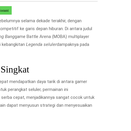
lorant
sebelumnya selama dekade terakhir, dengan
titif ke garis depan hiburan. Di antara judul
ang Bang
game Battle Arena (MOBA) multiplayer
hi kebangkitan
Legenda seluler
dampaknya pada
 Singkat
cepat mendapatkan daya tarik di antara gamer
uk perangkat seluler, permainan ini
 serba cepat, menjadikannya sangat cocok untuk
pemain dapat menyusun strategi dan menyesuaikan