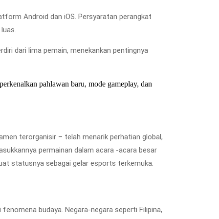
platform Android dan iOS. Persyaratan perangkat
luas.
terdiri dari lima pemain, menekankan pentingnya
perkenalkan pahlawan baru, mode gameplay, dan
en terorganisir – telah menarik perhatian global,
masukkannya permainan dalam acara -acara besar
uat statusnya sebagai gelar esports terkemuka.
 fenomena budaya. Negara-negara seperti Filipina,