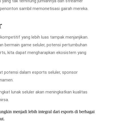
 yang tak terhitung jumlahnya dan streamer
r penonton sambil memonetisasi gairah mereka.
r
ompetitif yang lebih luas tampak menjanjikan.
n bermain game seluler, potensi pertumbuhan
ports, kita dapat mengharapkan ekosistem yang
t potensi dalam esports seluler, sponsor
rnamen.
ngkat lunak seluler akan meningkatkan kualitas
irsa.
kin menjadi lebih integral dari esports di berbagai
ut.