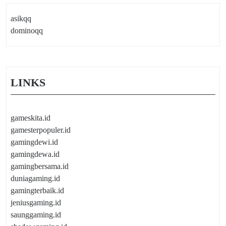
asikqq
dominoqq
LINKS
gameskita.id
gamesterpopuler.id
gamingdewi.id
gamingdewa.id
gamingbersama.id
duniagaming.id
gamingterbaik.id
jeniusgaming.id
saunggaming.id