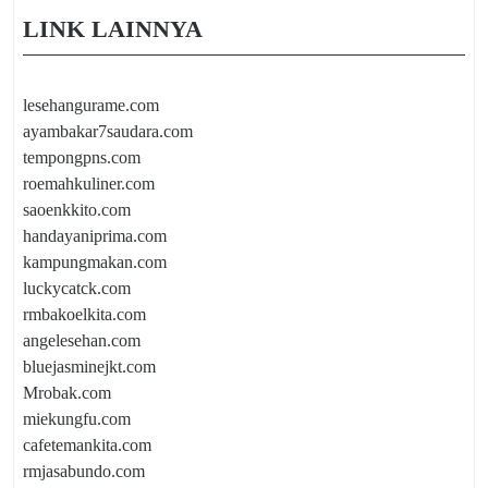
LINK LAINNYA
lesehangurame.com
ayambakar7saudara.com
tempongpns.com
roemahkuliner.com
saoenkkito.com
handayaniprima.com
kampungmakan.com
luckycatck.com
rmbakoelkita.com
angelesehan.com
bluejasminejkt.com
Mrobak.com
miekungfu.com
cafetemankita.com
rmjasabundo.com