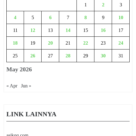
1
2
3
4
5
6
7
8
9
10
11
12
13
14
15
16
17
18
19
20
21
22
23
24
25
26
27
28
29
30
31
May 2026
« Apr
Jun »
LINK LAINNYA
asikqq.com