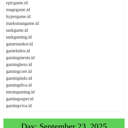
epicgame.id
magegame.id
hypergame.id
marksmangame.id
tankgame.id
tankgaming.id
gamestanker.id
gamekidos.id
gamingmesin.id
gaminghero.id
gamingcore.id
gamingindo.id
gamingdiva.id
mesingaming.id
gamingsuper.id
gamingviva.id
Day:
September 23, 2025