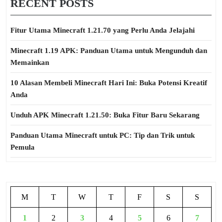
RECENT POSTS
Fitur Utama Minecraft 1.21.70 yang Perlu Anda Jelajahi
Minecraft 1.19 APK: Panduan Utama untuk Mengunduh dan
Memainkan
10 Alasan Membeli Minecraft Hari Ini: Buka Potensi Kreatif
Anda
Unduh APK Minecraft 1.21.50: Buka Fitur Baru Sekarang
Panduan Utama Minecraft untuk PC: Tip dan Trik untuk
Pemula
M
T
W
T
F
S
S
1
2
3
4
5
6
7