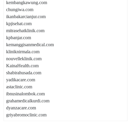
kembangkawung.com
chungiwa.com
ikanbakarcianjur.com
kpjisehat.com
mitrasehatklinik.com
kpbanjar.com
kemanggisanmedical.com
kliniknirmala.com
nouvelleklinik.com
KainaHealth.com
shabirahusada.com
yadikacare.com
astaclinic.com
ibnusinalombok.com
grahamedicalkurdi.com
dyanzacare.com
griyabromoclinic.com