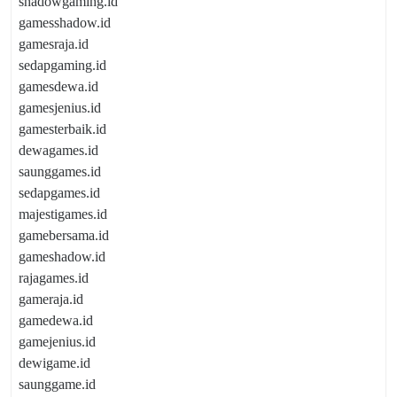
shadowgaming.id
gamesshadow.id
gamesraja.id
sedapgaming.id
gamesdewa.id
gamesjenius.id
gamesterbaik.id
dewagames.id
saunggames.id
sedapgames.id
majestigames.id
gamebersama.id
gameshadow.id
rajagames.id
gameraja.id
gamedewa.id
gamejenius.id
dewigame.id
saunggame.id