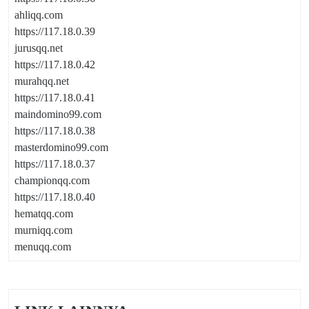
ahliqq.com
https://117.18.0.39
jurusqq.net
https://117.18.0.42
murahqq.net
https://117.18.0.41
maindomino99.com
https://117.18.0.38
masterdomino99.com
https://117.18.0.37
championqq.com
https://117.18.0.40
hematqq.com
murniqq.com
menuqq.com