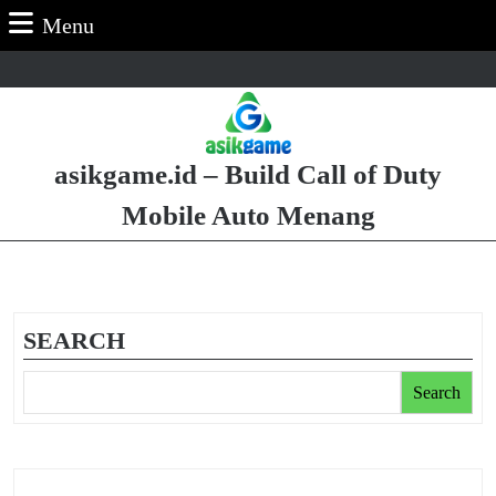
Skip
Menu
Menu
to
content
Skip
to
Content
asikgame.id – Build Call of Duty
Mobile Auto Menang
SEARCH
Search