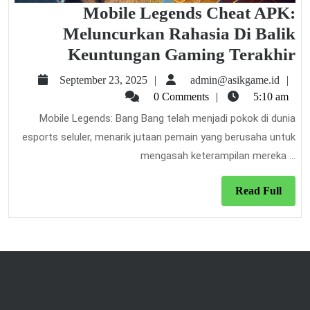
Mobile Legends Cheat APK:
Meluncurkan Rahasia Di Balik
M
Keuntungan Gaming Terakhir
L
September
ad
September 23, 2025
admin@asikgame.id
C
23,
0 Comments
5:10 am
2025
A
Mobile Legends: Bang Bang telah menjadi pokok di dunia
M
esports seluler, menarik jutaan pemain yang berusaha untuk
R
mengasah keterampilan mereka ...
D
Read
Read Full
B
Full
K
G
T