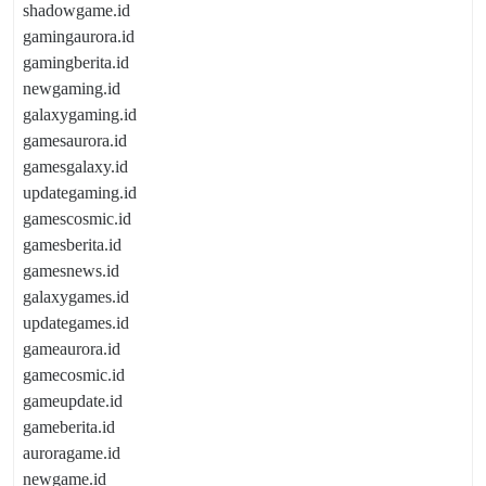
shadowgame.id
gamingaurora.id
gamingberita.id
newgaming.id
galaxygaming.id
gamesaurora.id
gamesgalaxy.id
updategaming.id
gamescosmic.id
gamesberita.id
gamesnews.id
galaxygames.id
updategames.id
gameaurora.id
gamecosmic.id
gameupdate.id
gameberita.id
auroragame.id
newgame.id