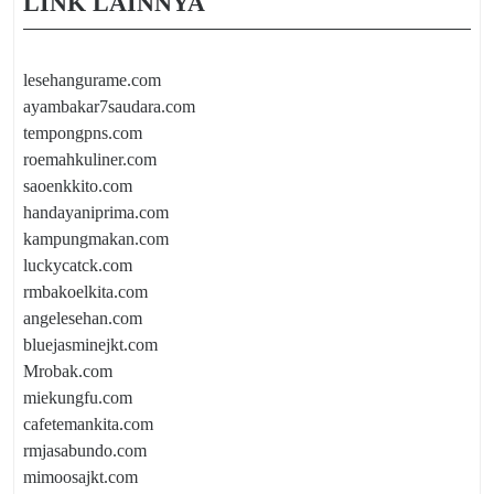
LINK LAINNYA
lesehangurame.com
ayambakar7saudara.com
tempongpns.com
roemahkuliner.com
saoenkkito.com
handayaniprima.com
kampungmakan.com
luckycatck.com
rmbakoelkita.com
angelesehan.com
bluejasminejkt.com
Mrobak.com
miekungfu.com
cafetemankita.com
rmjasabundo.com
mimoosajkt.com