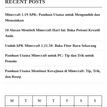
RECENT POSTS
Minecraft 1.19 APK: Panduan Utama untuk Mengunduh dan
Memainkan
10 Alasan Membeli Minecraft Hari Ini: Buka Potensi Kreatif
Anda
Unduh APK Minecraft 1.21.50: Buka Fitur Baru Sekarang
Panduan Utama Minecraft untuk PC: Tip dan Trik untuk
Pemula
Panduan Utama Membuat Kerajinan di Minecraft: Tip, Trik,
dan Resep
M
T
W
T
F
S
S