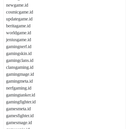
newgame.id
cosmicgame.id
updategame.id
beritagame.id
worldgame.id
jeniusgame.id
gamingnerf.id
gamingskin.id
gamingclans.id
clansgaming.id
gamingmage.id
gamingmeta.id
nerfgaming.id
gamingtanker.id
gamingfighter.id
gamesmeta.id
gamesfighter.id
gamesmage.id