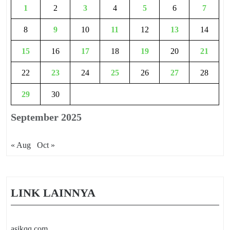
1
2
3
4
5
6
7
8
9
10
11
12
13
14
15
16
17
18
19
20
21
22
23
24
25
26
27
28
29
30
September 2025
« Aug
Oct »
LINK LAINNYA
asikqq.com