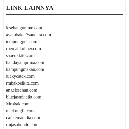
LINK LAINNYA
lesehangurame.com
ayambakar7saudara.com
tempongpns.com
roemahkuliner.com
saoenkkito.com
handayaniprima.com
kampungmakan.com
luckycatck.com
rmbakoelkita.com
angelesehan.com
bluejasminejkt.com
Mrobak.com
miekungfu.com
cafetemankita.com
rmjasabundo.com