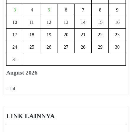
3
4
5
6
7
8
9
10
11
12
13
14
15
16
17
18
19
20
21
22
23
24
25
26
27
28
29
30
31
August 2026
« Jul
LINK LAINNYA