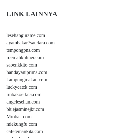
LINK LAINNYA
lesehangurame.com
ayambakar7saudara.com
tempongpns.com
roemahkuliner.com
saoenkkito.com
handayaniprima.com
kampungmakan.com
luckycatck.com
rmbakoelkita.com
angelesehan.com
bluejasminejkt.com
Mrobak.com
miekungfu.com
cafetemankita.com