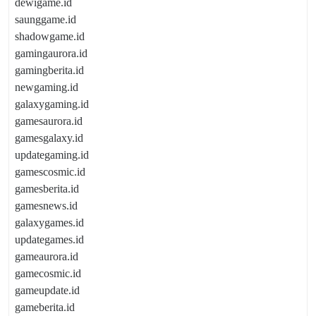
dewigame.id
saunggame.id
shadowgame.id
gamingaurora.id
gamingberita.id
newgaming.id
galaxygaming.id
gamesaurora.id
gamesgalaxy.id
updategaming.id
gamescosmic.id
gamesberita.id
gamesnews.id
galaxygames.id
updategames.id
gameaurora.id
gamecosmic.id
gameupdate.id
gameberita.id