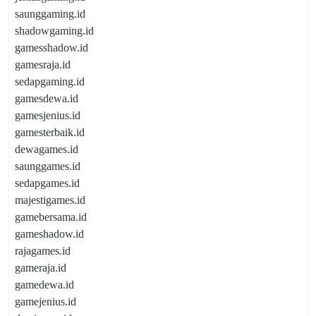
saunggaming.id
shadowgaming.id
gamesshadow.id
gamesraja.id
sedapgaming.id
gamesdewa.id
gamesjenius.id
gamesterbaik.id
dewagames.id
saunggames.id
sedapgames.id
majestigames.id
gamebersama.id
gameshadow.id
rajagames.id
gameraja.id
gamedewa.id
gamejenius.id