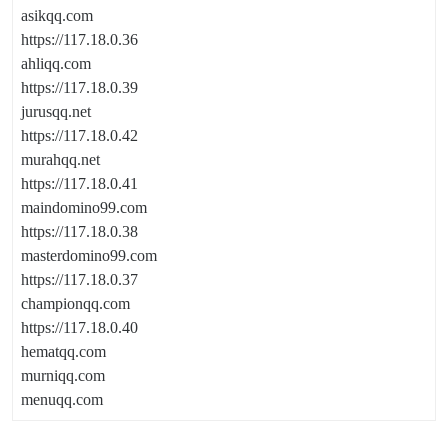
asikqq.com
https://117.18.0.36
ahliqq.com
https://117.18.0.39
jurusqq.net
https://117.18.0.42
murahqq.net
https://117.18.0.41
maindomino99.com
https://117.18.0.38
masterdomino99.com
https://117.18.0.37
championqq.com
https://117.18.0.40
hematqq.com
murniqq.com
menuqq.com