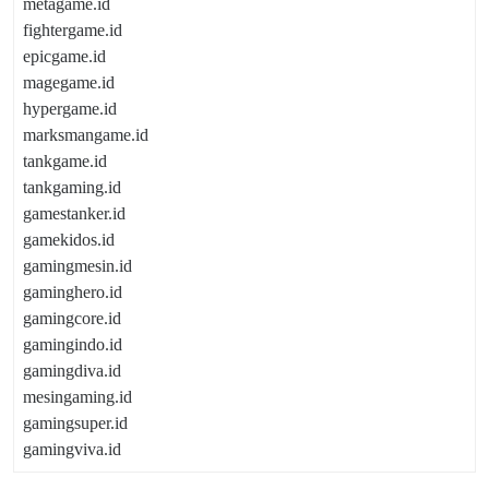
metagame.id
fightergame.id
epicgame.id
magegame.id
hypergame.id
marksmangame.id
tankgame.id
tankgaming.id
gamestanker.id
gamekidos.id
gamingmesin.id
gaminghero.id
gamingcore.id
gamingindo.id
gamingdiva.id
mesingaming.id
gamingsuper.id
gamingviva.id