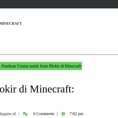
MINECRAFT
Panduan Utama untuk Jenis Blokir di Minecraft:
kir di Minecraft:
admin@asikgame.id
kgame.id
0 Comments
7:02 pm