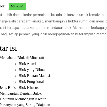
3,
ies:
Minecraft
2026
ft lebih dari sekedar permainan; itu adalah kanvas untuk kreativit
enjelajahi beragam lanskap, membangun struktur rumit, dan mencipt
 ini terdapat satu komponen mendasar: blok. Memahami berbagai jen
g bagi setiap pemain yang ingin mengoptimalkan keterampilan mem
ar isi
Memahami Blok di Minecraft
Blok Alami
Blok yang Dibuat
Blok Buatan Manusia
Blok Fungsional
Jenis Blok
Blok Khusus
Membangun Dengan Balok
Tip untuk Membangun Kreatif
Pertanyaan yang Sering Diajukan