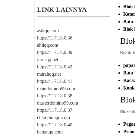
Blok
LINK LAINNYA
Koto
Batu
Blok 
asikqq.com
https://117.18.0.36
Blo
ahliqq.com
https://117.18.0.39
Balok-b
jurusqq.net
papa
https://117.18.0.42
Batu 
murahqq.net
Kaca
https://117.18.0.41
Konk
maindomino99.com
https://117.18.0.38
Blo
masterdomino99.com
https://117.18.0.37
Blok-bl
championqq.com
Paga
https://117.18.0.40
Pisto
hematqq.com