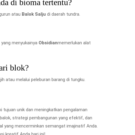
a di bioma tertentu?
gurun atau
Balok Salju
di daerah tundra.
ga yang menyukainya
Obsidian
memerlukan alat
ri blok?
 atau melalui peleburan barang di tungku.
iki tujuan unik dan meningkatkan pengalaman
alok, strategi pembangunan yang efektif, dan
l yang mencerminkan semangat imajinatif Anda.
 kreatif Anda hari ini!