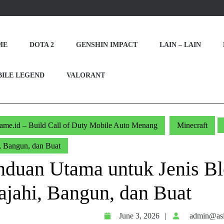
ME
DOTA 2
GENSHIN IMPACT
LAIN – LAIN
ILE LEGEND
VALORANT
game.id – Build Call of Duty Mobile Auto Menang
Minecraft
i, Bangun, dan Buat
nduan Utama untuk Jenis Blo
lajahi, Bangun, dan Buat
June
June 3, 2026
admin@asi