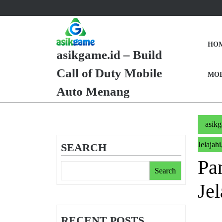
Skip
to
content
Skip
HO
to
asikgame.id – Build
Content
Call of Duty Mobile
MOB
Auto Menang
asik
Jelajah
SEARCH
Pa
Search
Je
RECENT POSTS