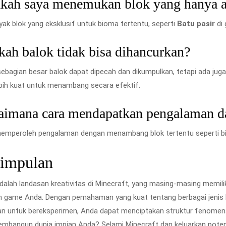
kah saya menemukan blok yang hanya ad
yak blok yang eksklusif untuk bioma tertentu, seperti
Batu pasir
di 
ah balok tidak bisa dihancurkan?
sebagian besar balok dapat dipecah dan dikumpulkan, tetapi ada ju
bih kuat untuk menambang secara efektif.
aimana cara mendapatkan pengalaman da
mperoleh pengalaman dengan menambang blok tertentu seperti bijih
impulan
dalah landasan kreativitas di Minecraft, yang masing-masing memil
n game Anda. Dengan pemahaman yang kuat tentang berbagai jenis b
n untuk bereksperimen, Anda dapat menciptakan struktur fenomena
mbangun dunia impian Anda? Selami Minecraft dan keluarkan potensi