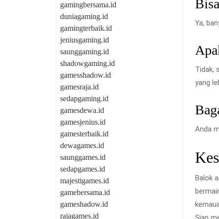
Bisa
gamingbersama.id
duniagaming.id
Ya, ban
gamingterbaik.id
jeniusgaming.id
Apak
saunggaming.id
shadowgaming.id
Tidak, 
gamesshadow.id
yang le
gamesraja.id
sedapgaming.id
Bag
gamesdewa.id
gamesjenius.id
Anda me
gamesterbaik.id
dewagames.id
Kes
saunggames.id
sedapgames.id
Balok a
majestigames.id
bermai
gamebersama.id
gameshadow.id
kemaua
rajagames.id
Siap me