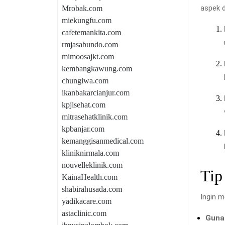
aspek 
Mrobak.com
miekungfu.com
cafetemankita.com
rmjasabundo.com
mimoosajkt.com
kembangkawung.com
chungiwa.com
ikanbakarcianjur.com
kpjisehat.com
mitrasehatklinik.com
kpbanjar.com
kemanggisanmedical.com
kliniknirmala.com
nouvelleklinik.com
Tip
KainaHealth.com
shabirahusada.com
Ingin 
yadikacare.com
astaclinic.com
Guna