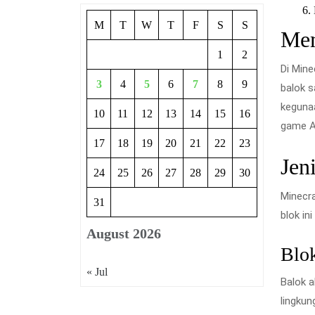
M
T
W
T
F
S
S
Mem
1
2
Di Mine
3
4
5
6
7
8
9
balok s
kegunaa
10
11
12
13
14
15
16
game A
17
18
19
20
21
22
23
Jen
24
25
26
27
28
29
30
Minecra
31
blok in
August 2026
Blo
« Jul
Balok a
lingku