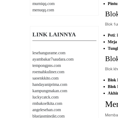
murniqq.com
Pintu
menuqq.com
Blo
Blok fu
LINK LAINNYA
Peti
:
Meja 
Tung
lesehangurame.com
Blo
ayambakar7saudara.com
tempongpns.com
Blok kh
roemahkuliner.com
saoenkkito.com
Blok 
handayaniprima.com
Blok 
kampungmakan.com
Akhir
luckycatck.com
Mem
rmbakoelkita.com
angelesehan.com
Membang
bluejasminejkt.com