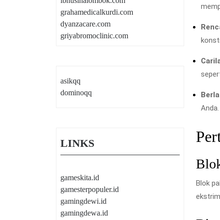
ibnusinalombok.com
mempe
grahamedicalkurdi.com
dyanzacare.com
Renc
griyabromoclinic.com
konstr
Caril
seper
asikqq
dominoqq
Berla
Anda.
Per
LINKS
Blok
gameskita.id
Blok pa
gamesterpopuler.id
ekstrim
gamingdewi.id
gamingdewa.id