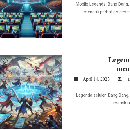
2025
Mobile Legends: Bang Bang, 
menarik perhatian deng
Legend
men
April
April 14, 2025
a
14,
2025
Legenda seluler: Bang Bang, 
memikat 