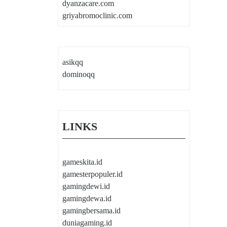
dyanzacare.com
griyabromoclinic.com
asikqq
dominoqq
LINKS
gameskita.id
gamesterpopuler.id
gamingdewi.id
gamingdewa.id
gamingbersama.id
duniagaming.id