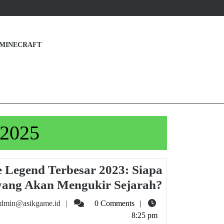
MINECRAFT
 2025
 Legend Terbesar 2023: Siapa
Turnamen
yang Akan Mengukir Sejarah?
Mobile
admin@asikgame.id
dmin@asikgame.id
0 Comments
Legend
8:25 pm