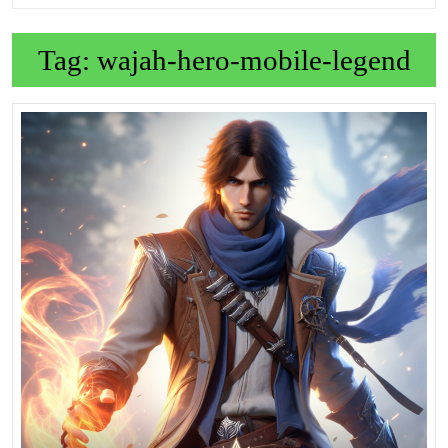
Tag:
wajah-hero-mobile-legend