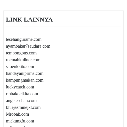
LINK LAINNYA
lesehangurame.com
ayambakar7saudara.com
tempongpns.com
roemahkuliner.com
saoenkkito.com
handayaniprima.com
kampungmakan.com
luckycatck.com
rmbakoelkita.com
angelesehan.com
bluejasminejkt.com
Mrobak.com
miekungfu.com