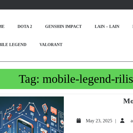
ME
DOTA 2
GENSHIN IMPACT
LAIN – LAIN
ILE LEGEND
VALORANT
Tag:
mobile-legend-rili
Mo
May
May 23, 2025
a
23,