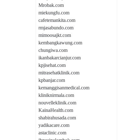
Mrobak.com
miekungfu.com
cafetemankita.com
rmjasabundo.com
mimoosajkt.com
kembangkawung.com
chungiwa.com
ikanbakarcianjur.com
kpjisehat.com
mitrasehatklinik.com
kpbanjar.com
kemanggisanmedical.com
kliniknirmala.com
nouvelleklinik.com
KainaHealth.com
shabirahusada.com
yadikacare.com
astaclinic.com