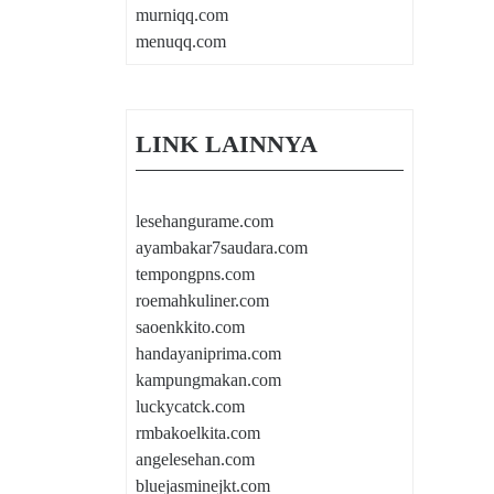
murniqq.com
menuqq.com
LINK LAINNYA
lesehangurame.com
ayambakar7saudara.com
tempongpns.com
roemahkuliner.com
saoenkkito.com
handayaniprima.com
kampungmakan.com
luckycatck.com
rmbakoelkita.com
angelesehan.com
bluejasminejkt.com