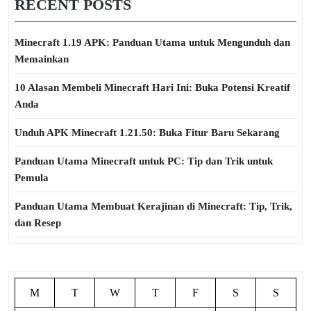
RECENT POSTS
Minecraft 1.19 APK: Panduan Utama untuk Mengunduh dan
Memainkan
10 Alasan Membeli Minecraft Hari Ini: Buka Potensi Kreatif
Anda
Unduh APK Minecraft 1.21.50: Buka Fitur Baru Sekarang
Panduan Utama Minecraft untuk PC: Tip dan Trik untuk
Pemula
Panduan Utama Membuat Kerajinan di Minecraft: Tip, Trik,
dan Resep
M
T
W
T
F
S
S