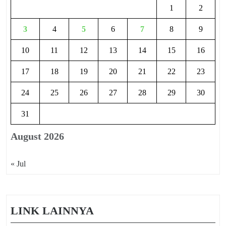
1
2
3
4
5
6
7
8
9
10
11
12
13
14
15
16
17
18
19
20
21
22
23
24
25
26
27
28
29
30
31
August 2026
« Jul
LINK LAINNYA