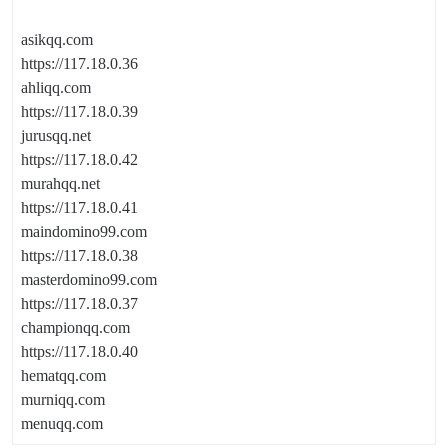
asikqq.com
https://117.18.0.36
ahliqq.com
https://117.18.0.39
jurusqq.net
https://117.18.0.42
murahqq.net
https://117.18.0.41
maindomino99.com
https://117.18.0.38
masterdomino99.com
https://117.18.0.37
championqq.com
https://117.18.0.40
hematqq.com
murniqq.com
menuqq.com