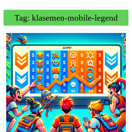
Tag:
klasemen-mobile-legend