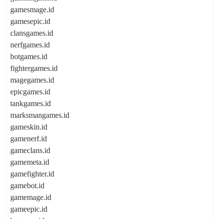
gamesmage.id
gamesepic.id
clansgames.id
nerfgames.id
botgames.id
fightergames.id
magegames.id
epicgames.id
tankgames.id
marksmangames.id
gameskin.id
gamenerf.id
gameclans.id
gamemeta.id
gamefighter.id
gamebot.id
gamemage.id
gameepic.id