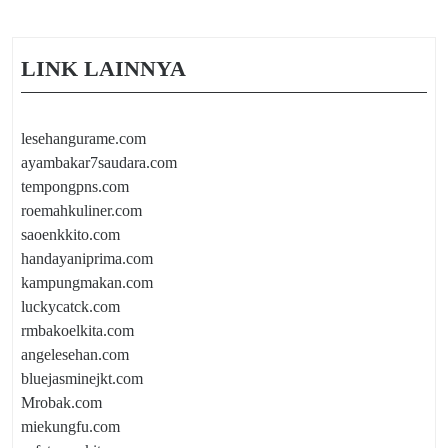
LINK LAINNYA
lesehangurame.com
ayambakar7saudara.com
tempongpns.com
roemahkuliner.com
saoenkkito.com
handayaniprima.com
kampungmakan.com
luckycatck.com
rmbakoelkita.com
angelesehan.com
bluejasminejkt.com
Mrobak.com
miekungfu.com