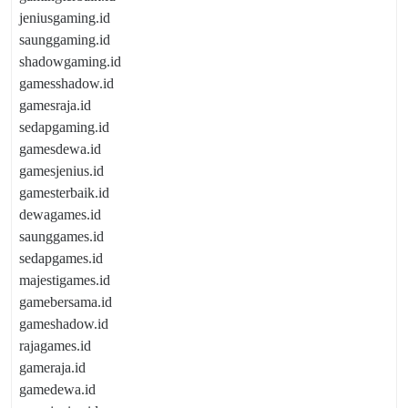
jeniusgaming.id
saunggaming.id
shadowgaming.id
gamesshadow.id
gamesraja.id
sedapgaming.id
gamesdewa.id
gamesjenius.id
gamesterbaik.id
dewagames.id
saunggames.id
sedapgames.id
majestigames.id
gamebersama.id
gameshadow.id
rajagames.id
gameraja.id
gamedewa.id