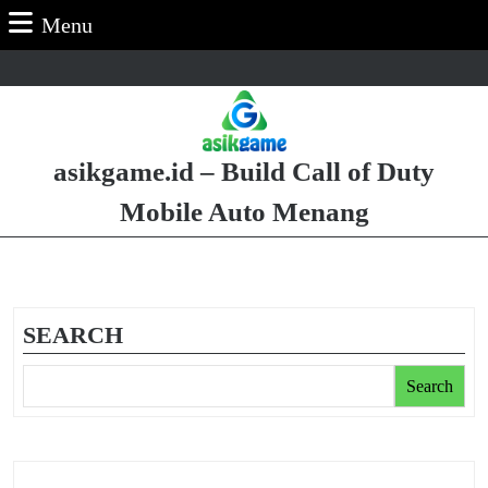
Skip
Menu
Menu
to
content
Skip
to
Content
asikgame.id – Build Call of Duty
Mobile Auto Menang
SEARCH
Search