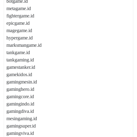
botgame.id
metagame.id
fightergame.id
epicgame.id
magegame.id
hypergame.id
marksmangame.id
tankgame.id
tankgaming.id
gamestanker.id
gamekidos.id
gamingmesin.id
gaminghero.id
gamingcore.id
gamingindo.id
gamingdiva.id
mesingaming.id
gamingsuper.id
gamingviva.id