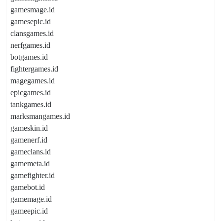
gamesmage.id
gamesepic.id
clansgames.id
nerfgames.id
botgames.id
fightergames.id
magegames.id
epicgames.id
tankgames.id
marksmangames.id
gameskin.id
gamenerf.id
gameclans.id
gamemeta.id
gamefighter.id
gamebot.id
gamemage.id
gameepic.id