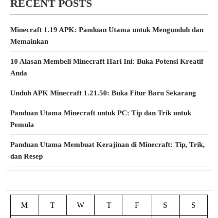
RECENT POSTS
Minecraft 1.19 APK: Panduan Utama untuk Mengunduh dan
Memainkan
10 Alasan Membeli Minecraft Hari Ini: Buka Potensi Kreatif
Anda
Unduh APK Minecraft 1.21.50: Buka Fitur Baru Sekarang
Panduan Utama Minecraft untuk PC: Tip dan Trik untuk
Pemula
Panduan Utama Membuat Kerajinan di Minecraft: Tip, Trik,
dan Resep
M
T
W
T
F
S
S