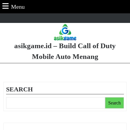
Skip
Menu
Menu
to
content
Skip
to
Content
asikgame.id – Build Call of Duty
Mobile Auto Menang
SEARCH
Search