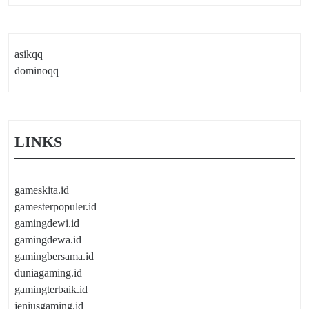
asikqq
dominoqq
LINKS
gameskita.id
gamesterpopuler.id
gamingdewi.id
gamingdewa.id
gamingbersama.id
duniagaming.id
gamingterbaik.id
jeniusgaming.id