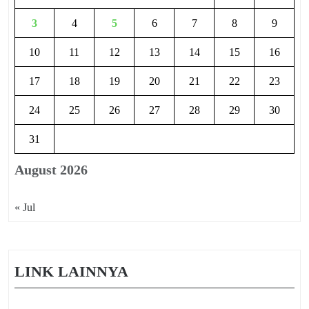
3
4
5
6
7
8
9
10
11
12
13
14
15
16
17
18
19
20
21
22
23
24
25
26
27
28
29
30
31
August 2026
« Jul
LINK LAINNYA