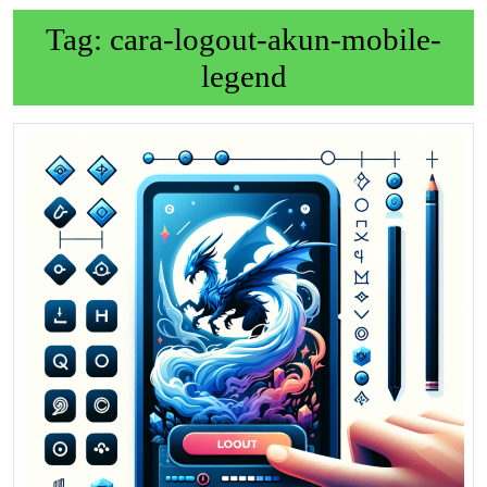
Tag:
cara-logout-akun-mobile-
legend