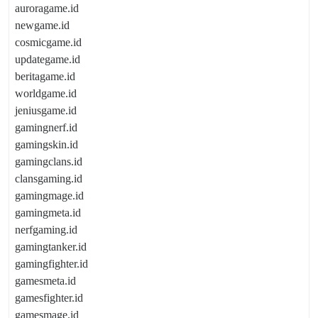
auroragame.id
newgame.id
cosmicgame.id
updategame.id
beritagame.id
worldgame.id
jeniusgame.id
gamingnerf.id
gamingskin.id
gamingclans.id
clansgaming.id
gamingmage.id
gamingmeta.id
nerfgaming.id
gamingtanker.id
gamingfighter.id
gamesmeta.id
gamesfighter.id
gamesmage.id