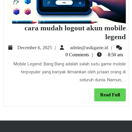
cara mudah logout akun mobile
c
legend
m
December
admin@a
December 6, 2025
admin@asikgame.id
l
6,
0 Comments
8:50 am
2025
a
Mobile Legend: Bang Bang adalah salah satu game mobile
m
terpopuler yang banyak dimainkan oleh jutaan orang di
l
seluruh dunia. Namun, ...
Read
Read Full
Full