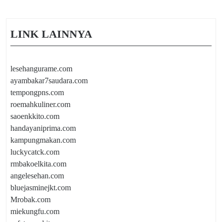
LINK LAINNYA
lesehangurame.com
ayambakar7saudara.com
tempongpns.com
roemahkuliner.com
saoenkkito.com
handayaniprima.com
kampungmakan.com
luckycatck.com
rmbakoelkita.com
angelesehan.com
bluejasminejkt.com
Mrobak.com
miekungfu.com