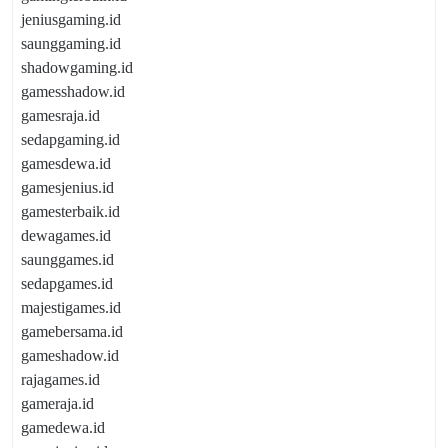
jeniusgaming.id
saunggaming.id
shadowgaming.id
gamesshadow.id
gamesraja.id
sedapgaming.id
gamesdewa.id
gamesjenius.id
gamesterbaik.id
dewagames.id
saunggames.id
sedapgames.id
majestigames.id
gamebersama.id
gameshadow.id
rajagames.id
gameraja.id
gamedewa.id