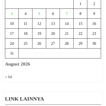
1
2
3
4
5
6
7
8
9
10
11
12
13
14
15
16
17
18
19
20
21
22
23
24
25
26
27
28
29
30
31
August 2026
« Jul
LINK LAINNYA