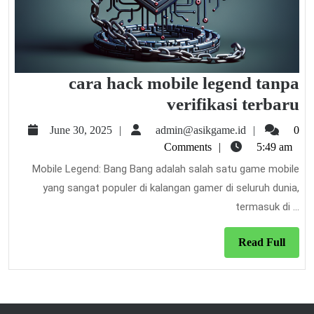
cara hack mobile legend tanpa
c
verifikasi terbaru
h
June
admin@asi
June 30, 2025
admin@asikgame.id
0
m
30,
Comments
5:49 am
2025
l
Mobile Legend: Bang Bang adalah salah satu game mobile
t
yang sangat populer di kalangan gamer di seluruh dunia,
ve
termasuk di ...
t
Read
Read Full
Full