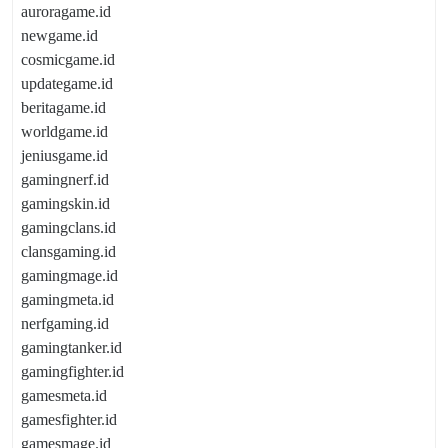
auroragame.id
newgame.id
cosmicgame.id
updategame.id
beritagame.id
worldgame.id
jeniusgame.id
gamingnerf.id
gamingskin.id
gamingclans.id
clansgaming.id
gamingmage.id
gamingmeta.id
nerfgaming.id
gamingtanker.id
gamingfighter.id
gamesmeta.id
gamesfighter.id
gamesmage.id