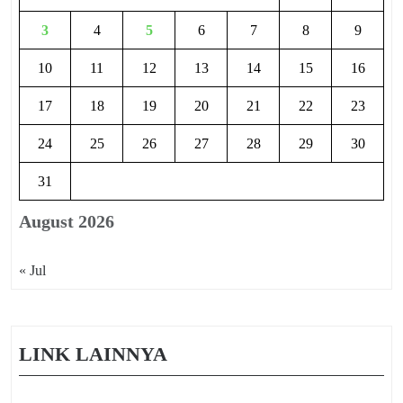
3
4
5
6
7
8
9
10
11
12
13
14
15
16
17
18
19
20
21
22
23
24
25
26
27
28
29
30
31
August 2026
« Jul
LINK LAINNYA