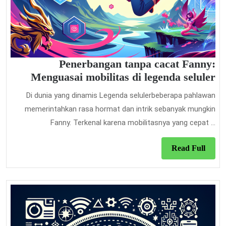
Penerbangan tanpa cacat Fanny:
P
Menguasai mobilitas di legenda seluler
ta
Di dunia yang dinamis Legenda selulerbeberapa pahlawan
ca
memerintahkan rasa hormat dan intrik sebanyak mungkin
Fa
Fanny. Terkenal karena mobilitasnya yang cepat ...
M
mo
Read
Read Full
di
Full
le
se