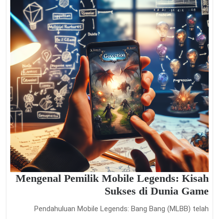
Mengenal Pemilik Mobile Legends: Kisah
M
Sukses di Dunia Game
Pe
Pendahuluan Mobile Legends: Bang Bang (MLBB) telah
Mo