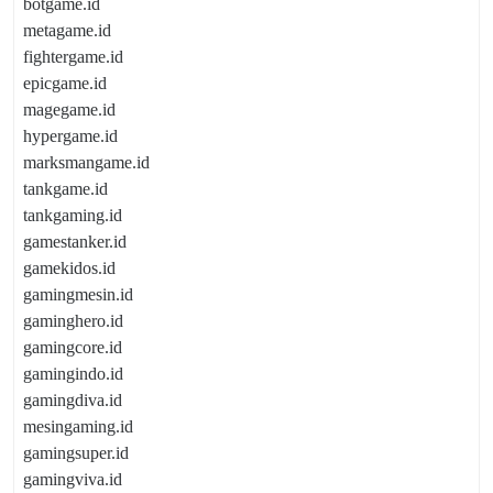
botgame.id
metagame.id
fightergame.id
epicgame.id
magegame.id
hypergame.id
marksmangame.id
tankgame.id
tankgaming.id
gamestanker.id
gamekidos.id
gamingmesin.id
gaminghero.id
gamingcore.id
gamingindo.id
gamingdiva.id
mesingaming.id
gamingsuper.id
gamingviva.id