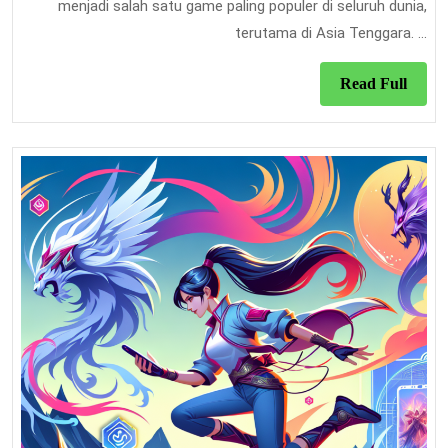
menjadi salah satu game paling populer di seluruh dunia,
Le
terutama di Asia Tenggara. ...
Ki
Su
Read
Read Full
di
Full
D
G