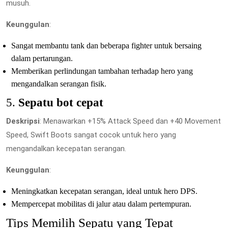
musuh.
Keunggulan
:
Sangat membantu tank dan beberapa fighter untuk bersaing
dalam pertarungan.
Memberikan perlindungan tambahan terhadap hero yang
mengandalkan serangan fisik.
5.
Sepatu bot cepat
Deskripsi
: Menawarkan +15% Attack Speed dan +40 Movement
Speed, Swift Boots sangat cocok untuk hero yang
mengandalkan kecepatan serangan.
Keunggulan
:
Meningkatkan kecepatan serangan, ideal untuk hero DPS.
Mempercepat mobilitas di jalur atau dalam pertempuran.
Tips Memilih Sepatu yang Tepat