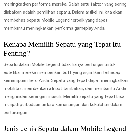
meningkatkan performa mereka. Salah satu faktor yang sering
diabaikan adalah pemilihan sepatu. Dalam artikel ini, kita akan
membahas sepatu Mobile Legend terbaik yang dapat
membantu meningkatkan performa gameplay Anda.
Kenapa Memilih Sepatu yang Tepat Itu
Penting?
Sepatu dalam Mobile Legend tidak hanya berfungsi untuk
estetika; mereka memberikan buff yang signifikan terhadap
kemampuan hero Anda. Sepatu yang tepat dapat meningkatkan
mobilitas, memberikan atribut tambahan, dan membantu Anda
menghindari serangan musuh. Memilih sepatu yang tepat bisa
menjadi perbedaan antara kemenangan dan kekalahan dalam
pertarungan.
Jenis-Jenis Sepatu dalam Mobile Legend