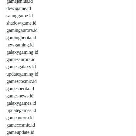
gamejenius.id
dewigame.id
saunggame.id
shadowgame.id
gamingaurora.id
gamingberita.id
newgaming.id
galaxygaming.id
gamesaurora.id
gamesgalaxy.id
updategaming.id
gamescosmic.id
gamesberita.id
gamesnews.id
galaxygames.id
updategames.id
gameaurora.id
gamecosmic.id
gameupdate.id