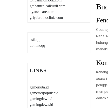
ibnusinalombok.com
Bud
grahamedicalkurdi.com
dyanzacare.com
griyabromoclinic.com
Fen
Cosplay
Nana s
asikqq
hubunga
dominoqq
menakj
Kom
LINKS
Kebang
acara 
penggem
gameskita.id
memperk
gamesterpopuler.id
dalam d
gamingdewi.id
gamingdewa.id