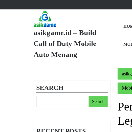
Skip
to
content
Skip
HO
to
asikgame.id – Build
Content
Call of Duty Mobile
MOB
Auto Menang
asik
SEARCH
Mobi
Search
Pe
Le
RECENT POSTS