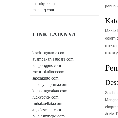
murniqq.com
penuh 
menuqq.com
Kat
Mobile 
LINK LAINNYA
dalam g
mekani
mana pa
lesehangurame.com
ayambakar7saudara.com
Pen
tempongpns.com
roemahkuliner.com
saoenkkito.com
Desa
handayaniprima.com
kampungmakan.com
Salah s
luckycatck.com
Mengamb
rmbakoelkita.com
ekspres
angelesehan.com
dunia. 
bluejasminejkt.com