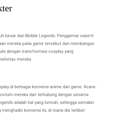
ter
uh besar dari Mobile Legends. Penggemar seperti
cintaan mereka pada game tersebut dan membangun
nuhi dengan transformasi cosplay yang
ativitas mereka.
play di berbagai konvensi anime dan game. Acara-
 kostum mereka dan terhubung dengan sesama
egends adalah hal yang lumrah, sehingga semakin
nghadiri konvensi ini, di mana dia terlibat