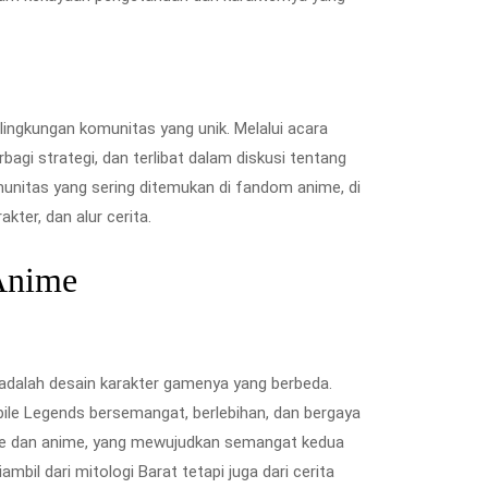
ngkungan komunitas yang unik. Melalui acara
agi strategi, dan terlibat dalam diskusi tentang
unitas yang sering ditemukan di fandom anime, di
er, dan alur cerita.
Anime
adalah desain karakter gamenya yang berbeda.
obile Legends bersemangat, berlebihan, dan bergaya
me dan anime, yang mewujudkan semangat kedua
bil dari mitologi Barat tetapi juga dari cerita