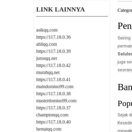
LINK LAINNYA
Categor
Pen
asikqq.com
https://117.18.0.36
Seiring
ahliqq.com
permai
https://117.18.0.39
Selule
jurusqq.net
juga se
https://117.18.0.42
seorang
murahqq.net
https://117.18.0.41
Ban
maindomino99.com
https://117.18.0.38
masterdomino99.com
Popu
https://117.18.0.37
championqq.com
Sejak d
https://117.18.0.40
Keseder
hematqq.com
mewakil