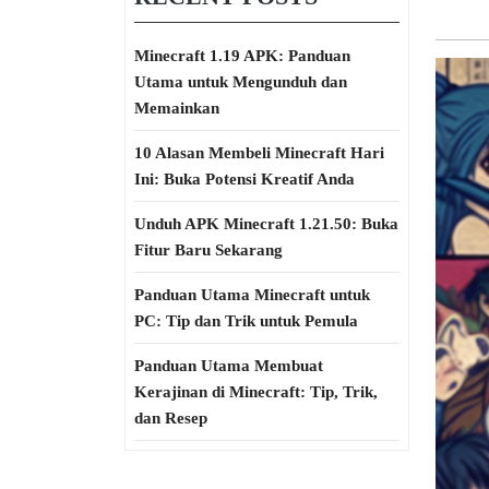
Minecraft 1.19 APK: Panduan
Utama untuk Mengunduh dan
Memainkan
10 Alasan Membeli Minecraft Hari
Ini: Buka Potensi Kreatif Anda
Unduh APK Minecraft 1.21.50: Buka
Fitur Baru Sekarang
Panduan Utama Minecraft untuk
PC: Tip dan Trik untuk Pemula
Panduan Utama Membuat
Kerajinan di Minecraft: Tip, Trik,
dan Resep