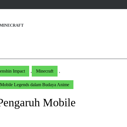
MINECRAFT
enshin Impact
,
Minecraft
,
h Mobile Legends dalam Budaya Anime
 Pengaruh Mobile