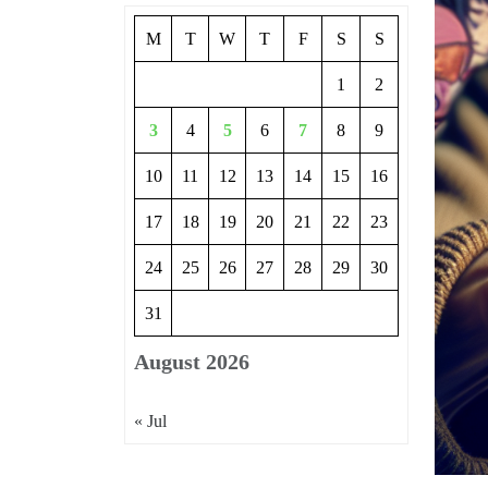
M
T
W
T
F
S
S
1
2
3
4
5
6
7
8
9
10
11
12
13
14
15
16
17
18
19
20
21
22
23
24
25
26
27
28
29
30
31
August 2026
« Jul