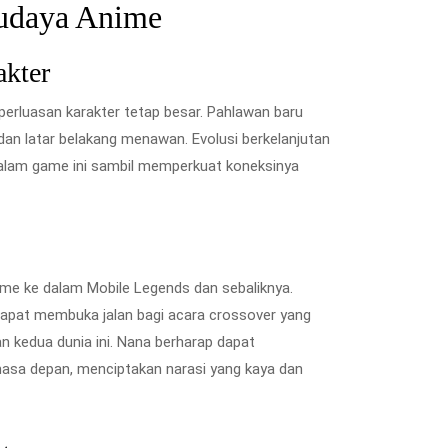
udaya Anime
akter
perluasan karakter tetap besar. Pahlawan baru
an latar belakang menawan. Evolusi berkelanjutan
 dalam game ini sambil memperkuat koneksinya
nime ke dalam Mobile Legends dan sebaliknya.
apat membuka jalan bagi acara crossover yang
 kedua dunia ini. Nana berharap dapat
asa depan, menciptakan narasi yang kaya dan