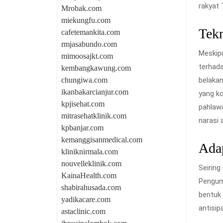
rakyat
Mrobak.com
miekungfu.com
Tek
cafetemankita.com
rmjasabundo.com
Meskip
mimoosajkt.com
terhada
kembangkawung.com
chungiwa.com
belakan
ikanbakarcianjur.com
yang k
kpjisehat.com
pahlaw
mitrasehatklinik.com
narasi 
kpbanjar.com
kemanggisanmedical.com
Ada
kliniknirmala.com
nouvelleklinik.com
Seiring
KainaHealth.com
Pengum
shabirahusada.com
bentuk 
yadikacare.com
antisip
astaclinic.com