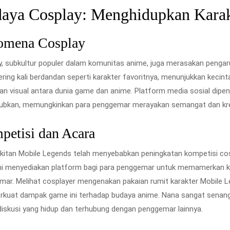
aya Cosplay: Menghidupkan Karak
omena Cosplay
, subkultur populer dalam komunitas anime, juga merasakan pengar
ering kali berdandan seperti karakter favoritnya, menunjukkan ke
n visual antara dunia game dan anime. Platform media sosial dipe
ubkan, memungkinkan para penggemar merayakan semangat dan kre
petisi dan Acara
kitan Mobile Legends telah menyebabkan peningkatan kompetisi cos
ini menyediakan platform bagi para penggemar untuk memamerkan
ar. Melihat cosplayer mengenakan pakaian rumit karakter Mobile L
uat dampak game ini terhadap budaya anime. Nana sangat senang me
iskusi yang hidup dan terhubung dengan penggemar lainnya.