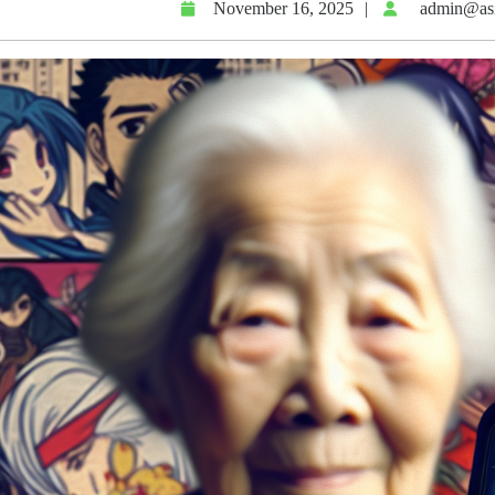
November
November 16, 2025
admin@as
16,
2025