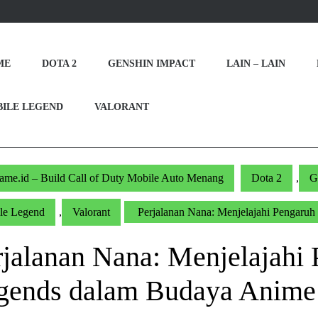
ME
DOTA 2
GENSHIN IMPACT
LAIN – LAIN
ILE LEGEND
VALORANT
game.id – Build Call of Duty Mobile Auto Menang
Dota 2
,
G
le Legend
,
Valorant
Perjalanan Nana: Menjelajahi Pengaru
rjalanan Nana: Menjelajahi
gends dalam Budaya Anime