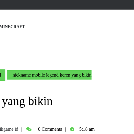
MINECRAFT
d
nickname mobile legend keren yang bikin
 yang bikin
admin@asikgame.id
ikgame.id
0 Comments
5:18 am