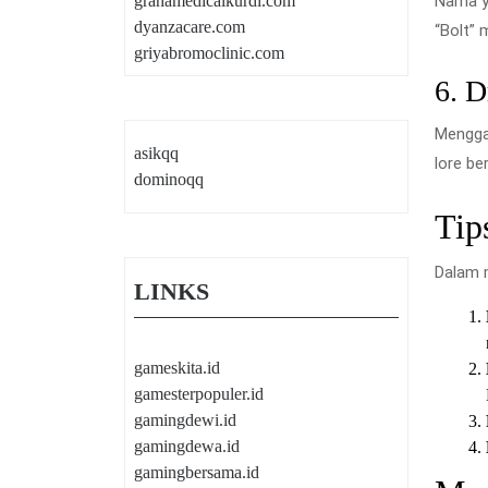
grahamedicalkurdi.com
Nama y
dyanzacare.com
“Bolt”
griyabromoclinic.com
6. D
Mengga
asikqq
lore be
dominoqq
Tip
Dalam m
LINKS
gameskita.id
gamesterpopuler.id
gamingdewi.id
gamingdewa.id
gamingbersama.id