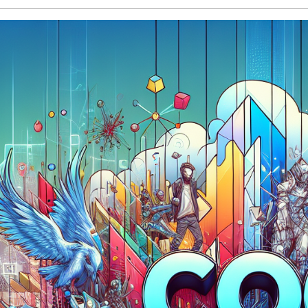
29,
2025