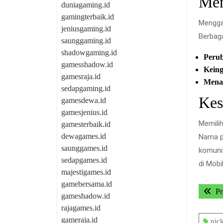
Men
duniagaming.id
gamingterbaik.id
Menggan
jeniusgaming.id
Berbag
saunggaming.id
shadowgaming.id
Peru
gamesshadow.id
Keing
gamesraja.id
Mena
sedapgaming.id
Kes
gamesdewa.id
gamesjenius.id
Memilih
gamesterbaik.id
dewagames.id
Nama p
saunggames.id
komuni
sedapgames.id
di Mobi
majestigames.id
Pos
gamebersama.id
Pr
gameshadow.id
nav
rajagames.id
gameraja.id
nic