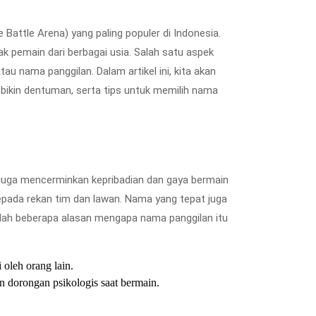
Battle Arena) yang paling populer di Indonesia.
k pemain dari berbagai usia. Salah satu aspek
 nama panggilan. Dalam artikel ini, kita akan
bikin dentuman, serta tips untuk memilih nama
 juga mencerminkan kepribadian dan gaya bermain
pada rekan tim dan lawan. Nama yang tepat juga
ah beberapa alasan mengapa nama panggilan itu
oleh orang lain.
dorongan psikologis saat bermain.