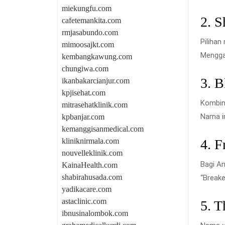
miekungfu.com
2. 
cafetemankita.com
rmjasabundo.com
Pilihan
mimoosajkt.com
Mengga
kembangkawung.com
chungiwa.com
3. B
ikanbakarcianjur.com
kpjisehat.com
Kombina
mitrasehatklinik.com
Nama in
kpbanjar.com
kemanggisanmedical.com
kliniknirmala.com
4. F
nouvelleklinik.com
Bagi A
KainaHealth.com
shabirahusada.com
“Break
yadikacare.com
astaclinic.com
5. T
ibnusinalombok.com