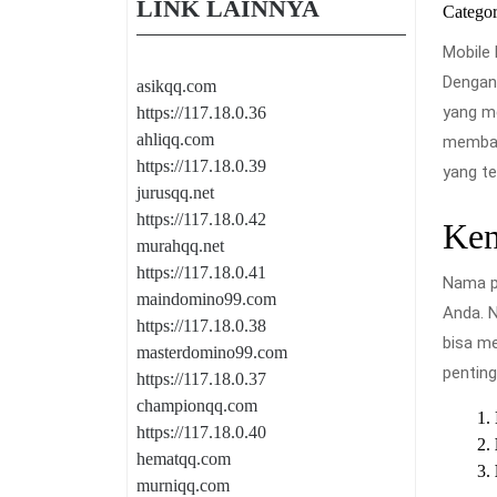
LINK LAINNYA
Categor
Mobile 
Dengan 
asikqq.com
yang me
https://117.18.0.36
ahliqq.com
membah
https://117.18.0.39
yang te
jurusqq.net
https://117.18.0.42
Ken
murahqq.net
https://117.18.0.41
Nama pa
maindomino99.com
Anda. 
https://117.18.0.38
bisa m
masterdomino99.com
penting
https://117.18.0.37
championqq.com
https://117.18.0.40
hematqq.com
murniqq.com