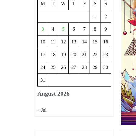
M
T
W
T
F
S
S
1
2
3
4
5
6
7
8
9
10
11
12
13
14
15
16
17
18
19
20
21
22
23
24
25
26
27
28
29
30
31
August 2026
« Jul