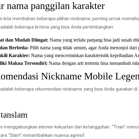
ur nama panggilan karakter
 kita membahas beberapa pilihan nickname, penting untuk memahami 
 adalah beberapa kriteria yang bisa Anda pertimbangkan:
at dan Mudah Diingat:
Nama yang terlalu panjang bisa jadi susah diin
dan Berbeda:
Pilih nama yang tidak umum, agar Anda menonjol dari 
ili Karakter:
Nama yang mencerminkan karakteristik kepribadian An
iki Makna Tersendiri:
Nama dengan arti tertentu bisa menambah nila
omendasi Nickname Mobile Legen
t adalah beberapa rekomendasi nickname yang bisa Anda gunakan d
itanslam
ni menggabungkan elemen kekuatan dan ketangguhan. “Titan” mence
ara “Slam” menambahkan nuansa agresif.