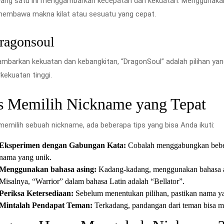
ang satu ini menggambarkan kecepatan dan kekuatan. Menggunaka
 membawa makna kilat atau sesuatu yang cepat.
ragonsoul
mbarkan kekuatan dan kebangkitan, “DragonSoul” adalah pilihan ya
rkekuatan tinggi.
s Memilih Nickname yang Tepat
emilih sebuah nickname, ada beberapa tips yang bisa Anda ikuti:
Eksperimen dengan Gabungan Kata:
Cobalah menggabungkan beber
nama yang unik.
Menggunakan bahasa asing:
Kadang-kadang, menggunakan bahasa as
Misalnya, “Warrior” dalam bahasa Latin adalah “Bellator”.
Periksa Ketersediaan:
Sebelum menentukan pilihan, pastikan nama ya
Mintalah Pendapat Teman:
Terkadang, pandangan dari teman bisa