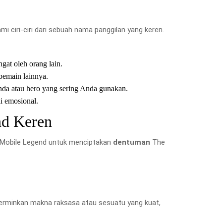
ciri-ciri dari sebuah nama panggilan yang keren.
gat oleh orang lain.
pemain lainnya.
da atau hero yang sering Anda gunakan.
i emosional.
d Keren
i Mobile Legend untuk menciptakan
dentuman
The
rminkan makna raksasa atau sesuatu yang kuat,