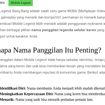
ies:
Mobile Legend
Legend: Bang Bang adalah salah satu game MOBA (Multiplayer Online 
gameplay yang menarik dan kompetitif, permainan ini menarik banya
mbuat Mobile Legend lebih menarik adalah penggunaan nickname atau
as berbagai pilihan
nama panggilan legenda seluler keren
yang 
pat untuk karakter Anda.
apa Nama Panggilan Itu Penting?
nggilan dalam Mobile Legend tidak hanya sekadar identitas, tetapi
Nama yang keren dan unik bisa memberikan kesan yang mendalam ke
embantu Anda membangun reputasi di komunitas game. Berikut adal
:
Identifikasi Diri:
Nama membantu Anda menjadi lebih mudah dikenali 
Meningkatkan Kepercayaan Diri:
Nama yang keren bisa memberikan 
Menarik:
Nama yang unik bisa menarik perhatian pemain lain.