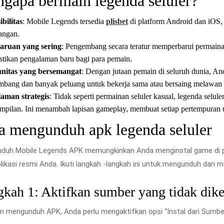
gapa bermain legenda seluler?
bilitas
: Mobile Legends tersedia
plisbet
di platform Android dan iOS
angan.
ruan yang sering
: Pengembang secara teratur memperbarui permainan
tikan pengalaman baru bagi para pemain.
itas yang bersemangat
: Dengan jutaan pemain di seluruh dunia, A
mbang dan banyak peluang untuk bekerja sama atau bersaing melawan o
aman strategis
: Tidak seperti permainan seluler kasual, legenda selul
ampilan. Ini menambah lapisan gameplay, membuat setiap pertempuran 
a mengunduh apk legenda seluler
duh Mobile Legends APK memungkinkan Anda menginstal game di pera
likasi resmi Anda. Ikuti langkah -langkah ini untuk mengunduh dan
kah 1: Aktifkan sumber yang tidak dike
 mengunduh APK, Anda perlu mengaktifkan opsi “Instal dari Sumber 