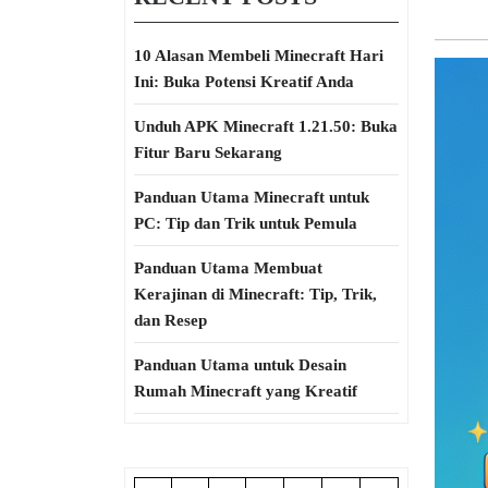
10 Alasan Membeli Minecraft Hari
Ini: Buka Potensi Kreatif Anda
Unduh APK Minecraft 1.21.50: Buka
Fitur Baru Sekarang
Panduan Utama Minecraft untuk
PC: Tip dan Trik untuk Pemula
Panduan Utama Membuat
Kerajinan di Minecraft: Tip, Trik,
dan Resep
Panduan Utama untuk Desain
Rumah Minecraft yang Kreatif