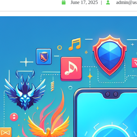
June
June 17, 2025
admin@as
17,
2025