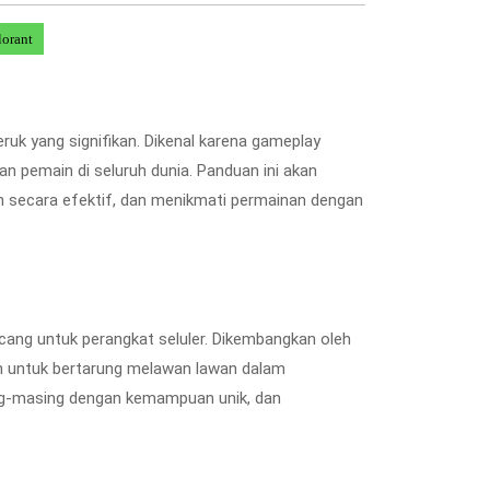
lorant
ruk yang signifikan. Dikenal karena gameplay
an pemain di seluruh dunia. Panduan ini akan
ecara efektif, dan menikmati permainan dengan
ncang untuk perangkat seluler. Dikembangkan oleh
n untuk bertarung melawan lawan dalam
ing-masing dengan kemampuan unik, dan