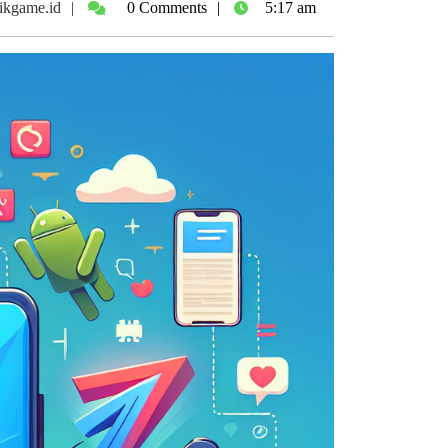
admin@asikgame.id
ikgame.id
0 Comments
5:17 am