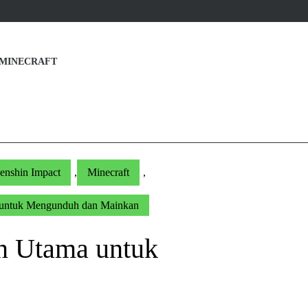
MINECRAFT
enshin Impact
,
Minecraft
,
untuk Mengunduh dan Mainkan
n Utama untuk