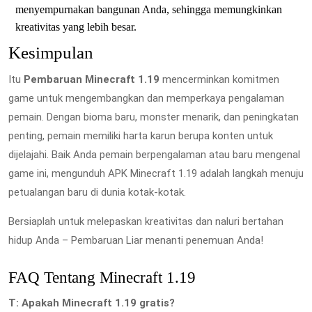
menyempurnakan bangunan Anda, sehingga memungkinkan
kreativitas yang lebih besar.
Kesimpulan
Itu
Pembaruan Minecraft 1.19
mencerminkan komitmen
game untuk mengembangkan dan memperkaya pengalaman
pemain. Dengan bioma baru, monster menarik, dan peningkatan
penting, pemain memiliki harta karun berupa konten untuk
dijelajahi. Baik Anda pemain berpengalaman atau baru mengenal
game ini, mengunduh APK Minecraft 1.19 adalah langkah menuju
petualangan baru di dunia kotak-kotak.
Bersiaplah untuk melepaskan kreativitas dan naluri bertahan
hidup Anda – Pembaruan Liar menanti penemuan Anda!
FAQ Tentang Minecraft 1.19
T: Apakah Minecraft 1.19 gratis?