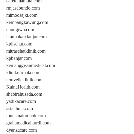
cafetemankita.com
rmjasabundo.com
mimoosajkt.com
kembangkawung.com
chungiwa.com
ikanbakarcianjur.com
kpjisehat.com
mitrasehatklinik.com
kpbanjar.com
kemanggisanmedical.com
kliniknirmala.com
nouvelleklinik.com
KainaHealth.com
shabirahusada.com
yadikacare.com
astaclinic.com
ibnusinalombok.com
grahamedicalkurdi.com
dyanzacare.com