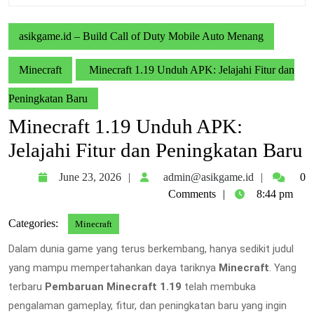
asikgame.id – Build Call of Duty Mobile Auto Menang
Minecraft
Minecraft 1.19 Unduh APK: Jelajahi Fitur dan
Peningkatan Baru
Minecraft 1.19 Unduh APK:
Jelajahi Fitur dan Peningkatan Baru
June
admin@as
June 23, 2026
admin@asikgame.id
0
23,
Comments
8:44 pm
2026
Categories:
Minecraft
Dalam dunia game yang terus berkembang, hanya sedikit judul
yang mampu mempertahankan daya tariknya
Minecraft
. Yang
terbaru
Pembaruan Minecraft 1.19
telah membuka
pengalaman gameplay, fitur, dan peningkatan baru yang ingin