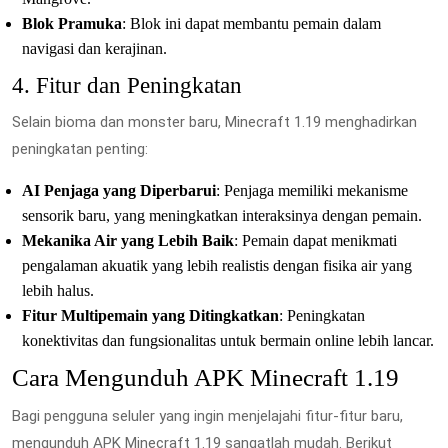
Blok Pramuka
: Blok ini dapat membantu pemain dalam
navigasi dan kerajinan.
4. Fitur dan Peningkatan
Selain bioma dan monster baru, Minecraft 1.19 menghadirkan
peningkatan penting:
AI Penjaga yang Diperbarui
: Penjaga memiliki mekanisme
sensorik baru, yang meningkatkan interaksinya dengan pemain.
Mekanika Air yang Lebih Baik
: Pemain dapat menikmati
pengalaman akuatik yang lebih realistis dengan fisika air yang
lebih halus.
Fitur Multipemain yang Ditingkatkan
: Peningkatan
konektivitas dan fungsionalitas untuk bermain online lebih lancar.
Cara Mengunduh APK Minecraft 1.19
Bagi pengguna seluler yang ingin menjelajahi fitur-fitur baru,
mengunduh APK Minecraft 1.19 sangatlah mudah. Berikut