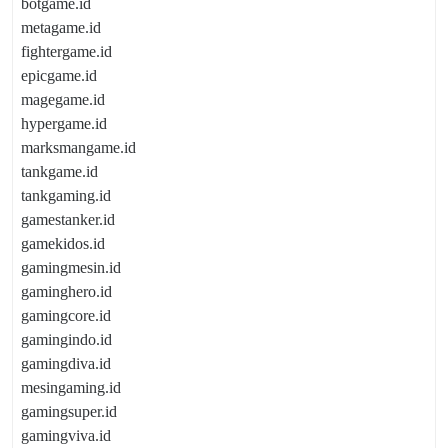
botgame.id
metagame.id
fightergame.id
epicgame.id
magegame.id
hypergame.id
marksmangame.id
tankgame.id
tankgaming.id
gamestanker.id
gamekidos.id
gamingmesin.id
gaminghero.id
gamingcore.id
gamingindo.id
gamingdiva.id
mesingaming.id
gamingsuper.id
gamingviva.id