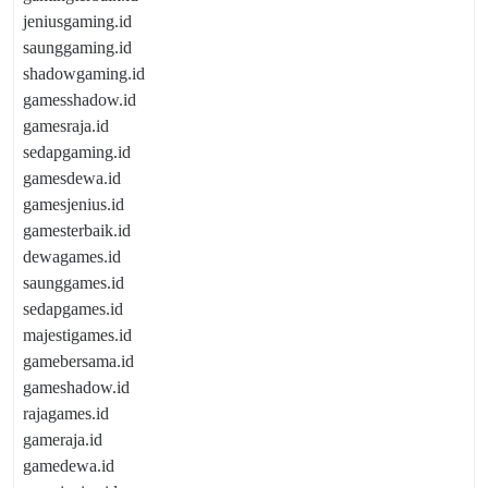
jeniusgaming.id
saunggaming.id
shadowgaming.id
gamesshadow.id
gamesraja.id
sedapgaming.id
gamesdewa.id
gamesjenius.id
gamesterbaik.id
dewagames.id
saunggames.id
sedapgames.id
majestigames.id
gamebersama.id
gameshadow.id
rajagames.id
gameraja.id
gamedewa.id