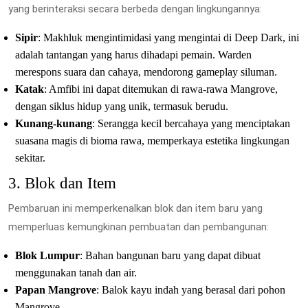
yang berinteraksi secara berbeda dengan lingkungannya:
Sipir
: Makhluk mengintimidasi yang mengintai di Deep Dark, ini
adalah tantangan yang harus dihadapi pemain. Warden
merespons suara dan cahaya, mendorong gameplay siluman.
Katak
: Amfibi ini dapat ditemukan di rawa-rawa Mangrove,
dengan siklus hidup yang unik, termasuk berudu.
Kunang-kunang
: Serangga kecil bercahaya yang menciptakan
suasana magis di bioma rawa, memperkaya estetika lingkungan
sekitar.
3. Blok dan Item
Pembaruan ini memperkenalkan blok dan item baru yang
memperluas kemungkinan pembuatan dan pembangunan:
Blok Lumpur
: Bahan bangunan baru yang dapat dibuat
menggunakan tanah dan air.
Papan Mangrove
: Balok kayu indah yang berasal dari pohon
Mangrove.