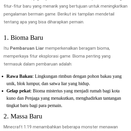
fitur-fitur baru yang menarik yang bertujuan untuk meningkatkan
pengalaman bermain game. Berikut ini tampilan mendetail
tentang apa yang bisa diharapkan pemain.
1. Bioma Baru
Itu
Pembaruan Liar
memperkenalkan beragam bioma,
memperkaya fitur eksplorasi game. Bioma penting yang
termasuk dalam pembaruan adalah:
Rawa Bakau
: Lingkungan rimbun dengan pohon bakau yang
unik, blok lumpur, dan satwa liar yang hidup.
Gelap pekat
: Bioma misterius yang menjadi rumah bagi kota
kuno dan Penjaga yang menakutkan, menghadirkan tantangan
tingkat baru bagi para pemain.
2. Massa Baru
Minecraft 1.19 menambahkan beberapa monster menawan