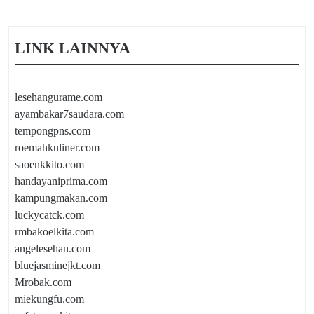
LINK LAINNYA
lesehangurame.com
ayambakar7saudara.com
tempongpns.com
roemahkuliner.com
saoenkkito.com
handayaniprima.com
kampungmakan.com
luckycatck.com
rmbakoelkita.com
angelesehan.com
bluejasminejkt.com
Mrobak.com
miekungfu.com