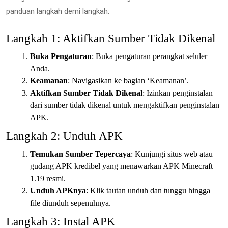
panduan langkah demi langkah:
Langkah 1: Aktifkan Sumber Tidak Dikenal
Buka Pengaturan
: Buka pengaturan perangkat seluler
Anda.
Keamanan
: Navigasikan ke bagian ‘Keamanan’.
Aktifkan Sumber Tidak Dikenal
: Izinkan penginstalan
dari sumber tidak dikenal untuk mengaktifkan penginstalan
APK.
Langkah 2: Unduh APK
Temukan Sumber Tepercaya
: Kunjungi situs web atau
gudang APK kredibel yang menawarkan APK Minecraft
1.19 resmi.
Unduh APKnya
: Klik tautan unduh dan tunggu hingga
file diunduh sepenuhnya.
Langkah 3: Instal APK