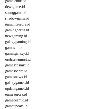
gamejenius.id
dewigame.id
saunggame.id
shadowgame.id
gamingaurora.id
gamingberita.id
newgaming.id
galaxygaming.id
gamesaurora.id
gamesgalaxy.id
updategaming.id
gamescosmic.id
gamesberita.id
gamesnews.id
galaxygames.id
updategames.id
gameaurora.id
gamecosmic.id
gameupdate.id