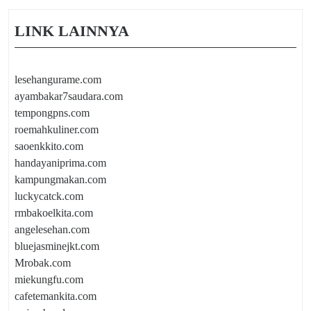
LINK LAINNYA
lesehangurame.com
ayambakar7saudara.com
tempongpns.com
roemahkuliner.com
saoenkkito.com
handayaniprima.com
kampungmakan.com
luckycatck.com
rmbakoelkita.com
angelesehan.com
bluejasminejkt.com
Mrobak.com
miekungfu.com
cafetemankita.com