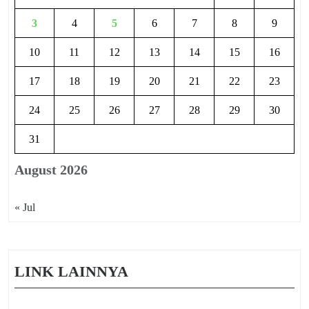
3
4
5
6
7
8
9
10
11
12
13
14
15
16
17
18
19
20
21
22
23
24
25
26
27
28
29
30
31
August 2026
« Jul
LINK LAINNYA