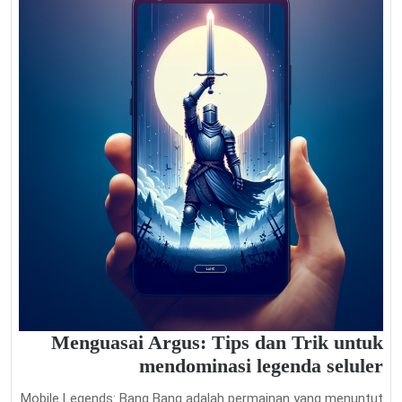
Menguasai Argus: Tips dan Trik untuk
M
mendominasi legenda seluler
Ar
Mobile Legends: Bang Bang adalah permainan yang menuntut