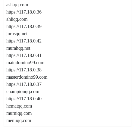
asikqq.com
https://117.18.0.36
ahliqq.com
https://117.18.0.39
jurusqq.net
https://117.18.0.42
murahqq.net
https://117.18.0.41
maindomino99.com
https://117.18.0.38
masterdomino99.com
https://117.18.0.37
championqq.com
https://117.18.0.40
hematqq.com
murniqq.com
menuqq.com