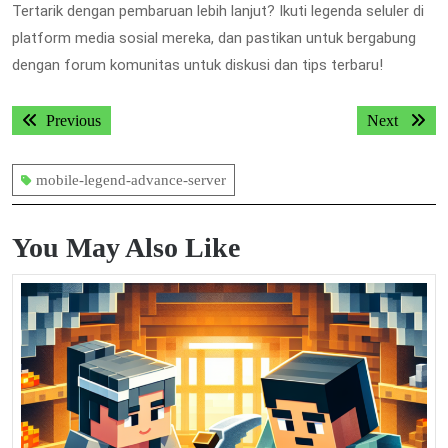
Tertarik dengan pembaruan lebih lanjut? Ikuti legenda seluler di
platform media sosial mereka, dan pastikan untuk bergabung
dengan forum komunitas untuk diskusi dan tips terbaru!
Post
Previous
Next
Previous
Next
navigation
post:
post:
mobile-legend-advance-server
You May Also Like