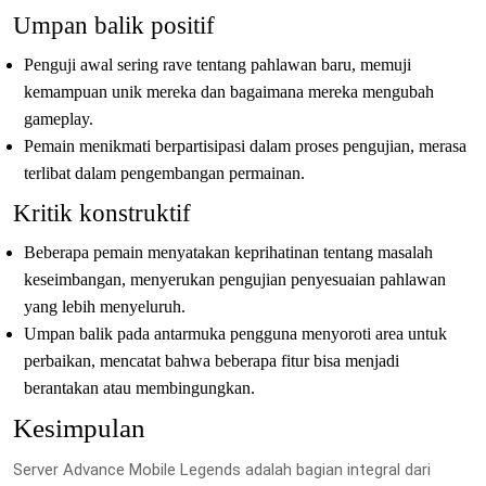
Umpan balik positif
Penguji awal sering rave tentang pahlawan baru, memuji
kemampuan unik mereka dan bagaimana mereka mengubah
gameplay.
Pemain menikmati berpartisipasi dalam proses pengujian, merasa
terlibat dalam pengembangan permainan.
Kritik konstruktif
Beberapa pemain menyatakan keprihatinan tentang masalah
keseimbangan, menyerukan pengujian penyesuaian pahlawan
yang lebih menyeluruh.
Umpan balik pada antarmuka pengguna menyoroti area untuk
perbaikan, mencatat bahwa beberapa fitur bisa menjadi
berantakan atau membingungkan.
Kesimpulan
Server Advance Mobile Legends adalah bagian integral dari