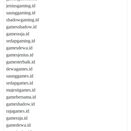
jeniusgaming.id
saunggaming.id
shadowgaming.id
gamesshadow.id
gamesraja.id
sedapgaming.id
gamesdewa.id
gamesjenius.id
gamesterbaik.id
dewagames.id
saunggames.id
sedapgames.id
majestigames.id
gamebersama.id
gameshadow.id
rajagames.id
gameraja.id
gamedewa.id