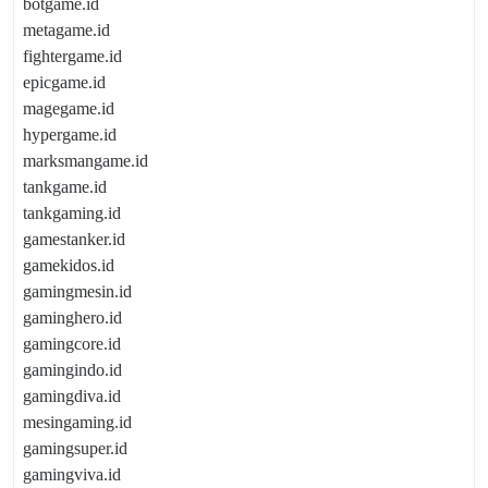
botgame.id
metagame.id
fightergame.id
epicgame.id
magegame.id
hypergame.id
marksmangame.id
tankgame.id
tankgaming.id
gamestanker.id
gamekidos.id
gamingmesin.id
gaminghero.id
gamingcore.id
gamingindo.id
gamingdiva.id
mesingaming.id
gamingsuper.id
gamingviva.id