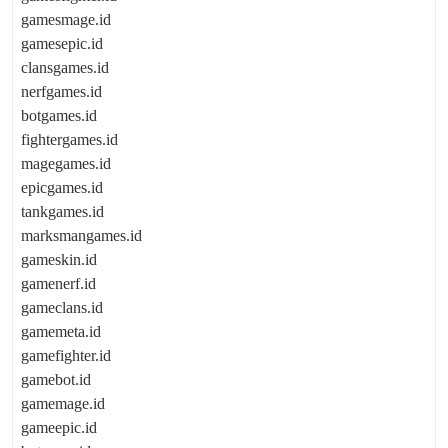
gamesmage.id
gamesepic.id
clansgames.id
nerfgames.id
botgames.id
fightergames.id
magegames.id
epicgames.id
tankgames.id
marksmangames.id
gameskin.id
gamenerf.id
gameclans.id
gamemeta.id
gamefighter.id
gamebot.id
gamemage.id
gameepic.id