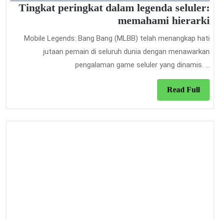
Tingkat peringkat dalam legenda seluler:
Ti
memahami hierarki
pe
Mobile Legends: Bang Bang (MLBB) telah menangkap hati
d
jutaan pemain di seluruh dunia dengan menawarkan
le
pengalaman game seluler yang dinamis. ...
se
m
Read
Read Full
hi
Full