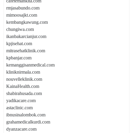
cafetemankita.com
rmjasabundo.com
mimoosajkt.com
kembangkawung.com
chungiwa.com
ikanbakarcianjur.com
kpjisehat.com
mitrasehatklinik.com
kpbanjar.com
kemanggisanmedical.com
kliniknirmala.com
nouvelleklinik.com
KainaHealth.com
shabirahusada.com
yadikacare.com
astaclinic.com
ibnusinalombok.com
grahamedicalkurdi.com
dyanzacare.com