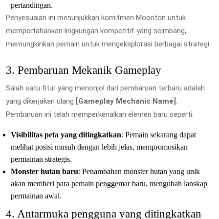
pertandingan.
Penyesuaian ini menunjukkan komitmen Moonton untuk
mempertahankan lingkungan kompetitif yang seimbang,
memungkinkan pemain untuk mengeksplorasi berbagai strategi.
3. Pembaruan Mekanik Gameplay
Salah satu fitur yang menonjol dari pembaruan terbaru adalah
yang dikerjakan ulang
[Gameplay Mechanic Name]
.
Pembaruan ini telah memperkenalkan elemen baru seperti:
Visibilitas peta yang ditingkatkan
: Pemain sekarang dapat
melihat posisi musuh dengan lebih jelas, mempromosikan
permainan strategis.
Monster hutan baru
: Penambahan monster hutan yang unik
akan memberi para pemain penggemar baru, mengubah lanskap
permainan awal.
4. Antarmuka pengguna yang ditingkatkan