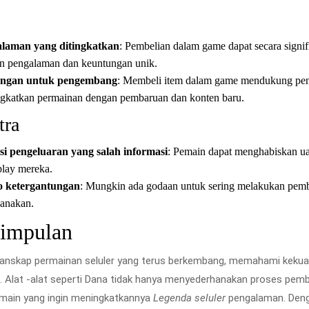
laman yang ditingkatkan
: Pembelian dalam game dapat secara sign
n pengalaman dan keuntungan unik.
ngan untuk pengembang
: Membeli item dalam game mendukung pe
gkatkan permainan dengan pembaruan dan konten baru.
tra
si pengeluaran yang salah informasi
: Pemain dapat menghabiskan ua
lay mereka.
o ketergantungan
: Mungkin ada godaan untuk sering melakukan pemb
canakan.
impulan
lanskap permainan seluler yang terus berkembang, memahami kekua
g. Alat -alat seperti Dana tidak hanya menyederhanakan proses pe
emain yang ingin meningkatkannya
Legenda seluler
pengalaman. Denga