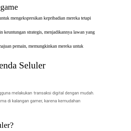
 game
ntuk mengekspresikan kepribadian mereka tetapi
in keuntungan strategis, menjadikannya lawan yang
emajuan pemain, memungkinkan mereka untuk
nda Seluler
gguna melakukan transaksi digital dengan mudah.
tama di kalangan gamer, karena kemudahan
ler?