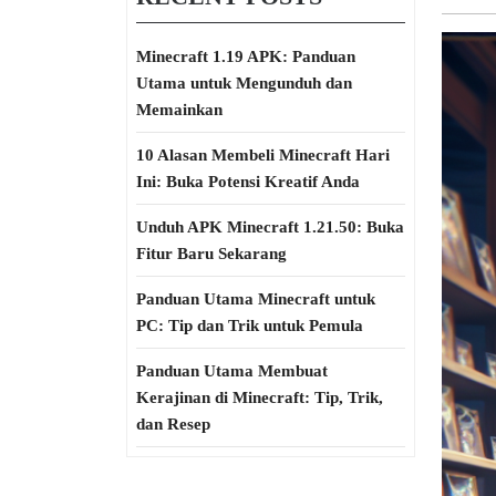
Minecraft 1.19 APK: Panduan
Utama untuk Mengunduh dan
Memainkan
10 Alasan Membeli Minecraft Hari
Ini: Buka Potensi Kreatif Anda
Unduh APK Minecraft 1.21.50: Buka
Fitur Baru Sekarang
Panduan Utama Minecraft untuk
PC: Tip dan Trik untuk Pemula
Panduan Utama Membuat
Kerajinan di Minecraft: Tip, Trik,
dan Resep