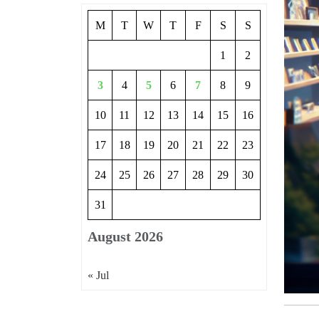
M
T
W
T
F
S
S
1
2
3
4
5
6
7
8
9
10
11
12
13
14
15
16
17
18
19
20
21
22
23
24
25
26
27
28
29
30
31
August 2026
« Jul