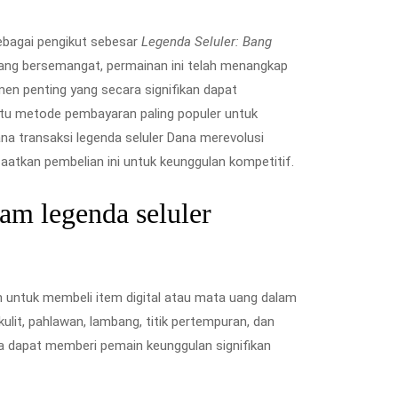
sebagai pengikut sebesar
Legenda Seluler: Bang
yang bersemangat, permainan ini telah menangkap
men penting yang secara signifikan dapat
tu metode pembayaran paling populer untuk
ana transaksi legenda seluler Dana merevolusi
tkan pembelian ini untuk keunggulan kompetitif.
m legenda seluler
untuk membeli item digital atau mata uang dalam
 kulit, pahlawan, lambang, titik pertempuran, dan
eka dapat memberi pemain keunggulan signifikan