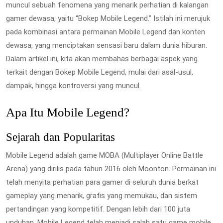
muncul sebuah fenomena yang menarik perhatian di kalangan
gamer dewasa, yaitu “Bokep Mobile Legend.” Istilah ini merujuk
pada kombinasi antara permainan Mobile Legend dan konten
dewasa, yang menciptakan sensasi baru dalam dunia hiburan.
Dalam artikel ini, kita akan membahas berbagai aspek yang
terkait dengan Bokep Mobile Legend, mulai dari asal-usul,
dampak, hingga kontroversi yang muncul.
Apa Itu Mobile Legend?
Sejarah dan Popularitas
Mobile Legend adalah game MOBA (Multiplayer Online Battle
Arena) yang dirilis pada tahun 2016 oleh Moonton. Permainan ini
telah menyita perhatian para gamer di seluruh dunia berkat
gameplay yang menarik, grafis yang memukau, dan sistem
pertandingan yang kompetitif. Dengan lebih dari 100 juta
unduhan, Mobile Legend telah menjadi salah satu game mobile