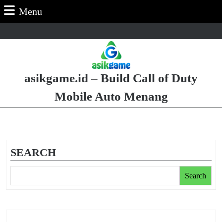
Skip
Menu
Menu
to
content
Skip
to
Content
asikgame.id – Build Call of Duty
Mobile Auto Menang
SEARCH
Search