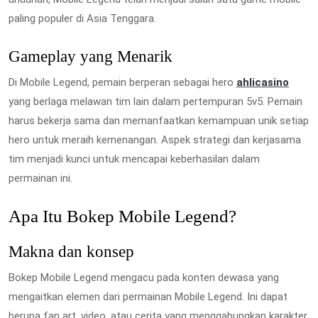
paling populer di Asia Tenggara.
Gameplay yang Menarik
Di Mobile Legend, pemain berperan sebagai hero
ahlicasino
yang berlaga melawan tim lain dalam pertempuran 5v5. Pemain
harus bekerja sama dan memanfaatkan kemampuan unik setiap
hero untuk meraih kemenangan. Aspek strategi dan kerjasama
tim menjadi kunci untuk mencapai keberhasilan dalam
permainan ini.
Apa Itu Bokep Mobile Legend?
Makna dan konsep
Bokep Mobile Legend mengacu pada konten dewasa yang
mengaitkan elemen dari permainan Mobile Legend. Ini dapat
berupa fan art, video, atau cerita yang menggabungkan karakter