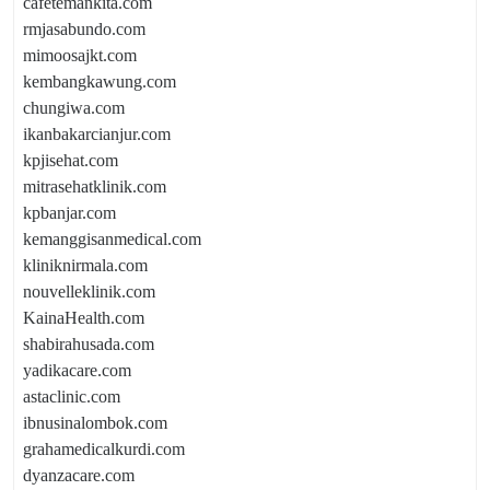
cafetemankita.com
rmjasabundo.com
mimoosajkt.com
kembangkawung.com
chungiwa.com
ikanbakarcianjur.com
kpjisehat.com
mitrasehatklinik.com
kpbanjar.com
kemanggisanmedical.com
kliniknirmala.com
nouvelleklinik.com
KainaHealth.com
shabirahusada.com
yadikacare.com
astaclinic.com
ibnusinalombok.com
grahamedicalkurdi.com
dyanzacare.com