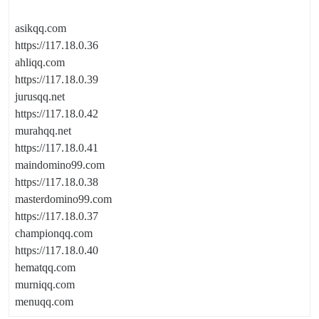
asikqq.com
https://117.18.0.36
ahliqq.com
https://117.18.0.39
jurusqq.net
https://117.18.0.42
murahqq.net
https://117.18.0.41
maindomino99.com
https://117.18.0.38
masterdomino99.com
https://117.18.0.37
championqq.com
https://117.18.0.40
hematqq.com
murniqq.com
menuqq.com