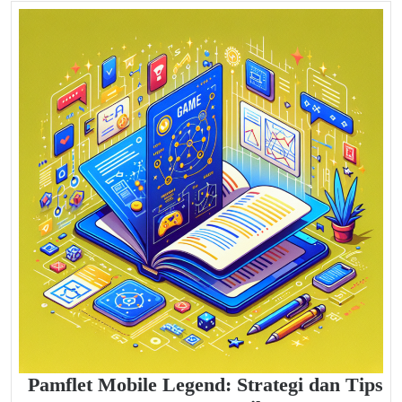
Pamflet Mobile Legend: Strategi dan Tips