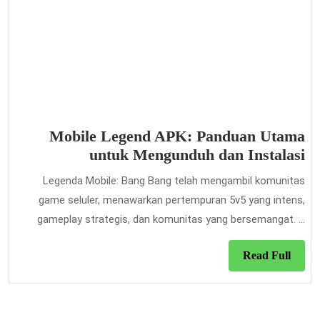
Mobile Legend APK: Panduan Utama
Mo
untuk Mengunduh dan Instalasi
L
Legenda Mobile: Bang Bang telah mengambil komunitas
A
game seluler, menawarkan pertempuran 5v5 yang intens,
P
gameplay strategis, dan komunitas yang bersemangat. ...
U
un
Read
Read Full
M
Full
d
In