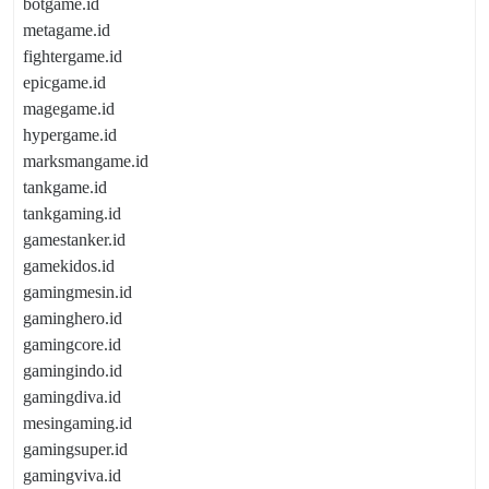
botgame.id
metagame.id
fightergame.id
epicgame.id
magegame.id
hypergame.id
marksmangame.id
tankgame.id
tankgaming.id
gamestanker.id
gamekidos.id
gamingmesin.id
gaminghero.id
gamingcore.id
gamingindo.id
gamingdiva.id
mesingaming.id
gamingsuper.id
gamingviva.id