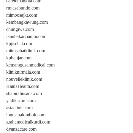
cafetemankita.com
rmjasabundo.com
mimoosajkt.com
kembangkawung.com
chungiwa.com
ikanbakarcianjur.com
kpjisehat.com
mitrasehatklinik.com
kpbanjar.com
kemanggisanmedical.com
kliniknirmala.com
nouvelleklinik.com
KainaHealth.com
shabirahusada.com
yadikacare.com
astaclinic.com
ibnusinalombok.com
grahamedicalkurdi.com
dyanzacare.com