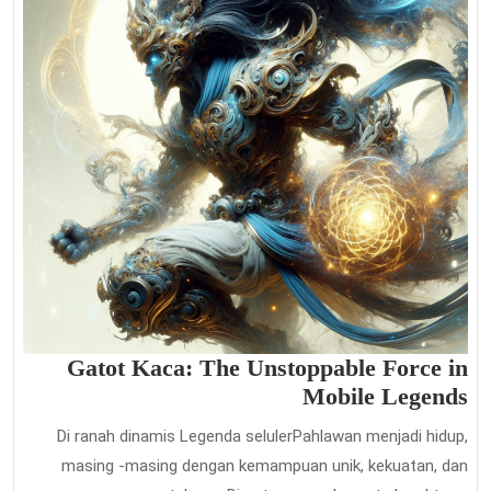
Gatot Kaca: The Unstoppable Force in
Ga
Mobile Legends
K
Di ranah dinamis Legenda selulerPahlawan menjadi hidup,
T
masing -masing dengan kemampuan unik, kekuatan, dan
Un