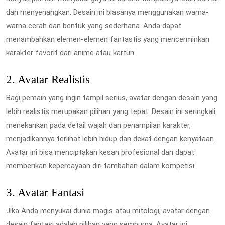
dan menyenangkan. Desain ini biasanya menggunakan warna-
warna cerah dan bentuk yang sederhana. Anda dapat
menambahkan elemen-elemen fantastis yang mencerminkan
karakter favorit dari anime atau kartun.
2. Avatar Realistis
Bagi pemain yang ingin tampil serius, avatar dengan desain yang
lebih realistis merupakan pilihan yang tepat. Desain ini seringkali
menekankan pada detail wajah dan penampilan karakter,
menjadikannya terlihat lebih hidup dan dekat dengan kenyataan.
Avatar ini bisa menciptakan kesan profesional dan dapat
memberikan kepercayaan diri tambahan dalam kompetisi.
3. Avatar Fantasi
Jika Anda menyukai dunia magis atau mitologi, avatar dengan
desain fantasi adalah pilihan yang sempurna. Avatar ini