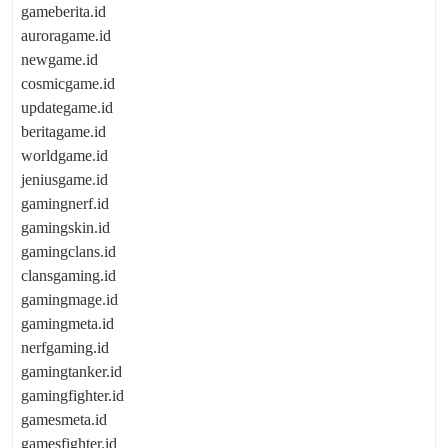
gameberita.id
auroragame.id
newgame.id
cosmicgame.id
updategame.id
beritagame.id
worldgame.id
jeniusgame.id
gamingnerf.id
gamingskin.id
gamingclans.id
clansgaming.id
gamingmage.id
gamingmeta.id
nerfgaming.id
gamingtanker.id
gamingfighter.id
gamesmeta.id
gamesfighter.id