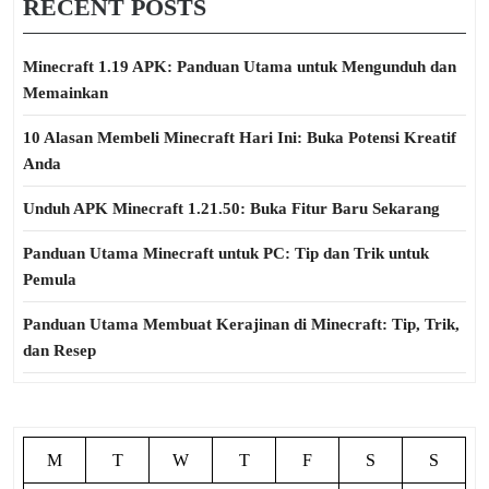
RECENT POSTS
Minecraft 1.19 APK: Panduan Utama untuk Mengunduh dan
Memainkan
10 Alasan Membeli Minecraft Hari Ini: Buka Potensi Kreatif
Anda
Unduh APK Minecraft 1.21.50: Buka Fitur Baru Sekarang
Panduan Utama Minecraft untuk PC: Tip dan Trik untuk
Pemula
Panduan Utama Membuat Kerajinan di Minecraft: Tip, Trik,
dan Resep
M
T
W
T
F
S
S