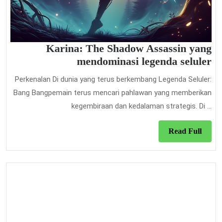
Karina: The Shadow Assassin yang
Ka
mendominasi legenda seluler
T
Perkenalan Di dunia yang terus berkembang Legenda Seluler:
S
Bang Bangpemain terus mencari pahlawan yang memberikan
As
kegembiraan dan kedalaman strategis. Di ...
y
m
Read
Read Full
le
Full
se