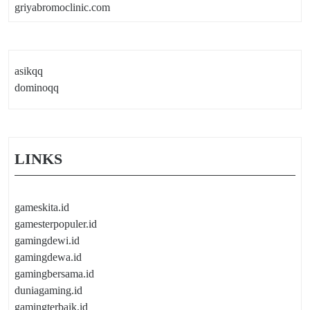
griyabromoclinic.com
asikqq
dominoqq
LINKS
gameskita.id
gamesterpopuler.id
gamingdewi.id
gamingdewa.id
gamingbersama.id
duniagaming.id
gamingterbaik.id