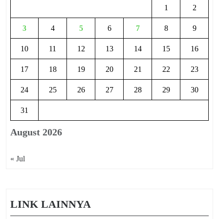
1
2
3
4
5
6
7
8
9
10
11
12
13
14
15
16
17
18
19
20
21
22
23
24
25
26
27
28
29
30
31
August 2026
« Jul
LINK LAINNYA