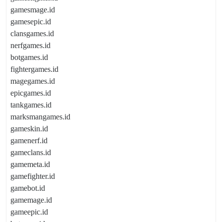
gamesmage.id
gamesepic.id
clansgames.id
nerfgames.id
botgames.id
fightergames.id
magegames.id
epicgames.id
tankgames.id
marksmangames.id
gameskin.id
gamenerf.id
gameclans.id
gamemeta.id
gamefighter.id
gamebot.id
gamemage.id
gameepic.id