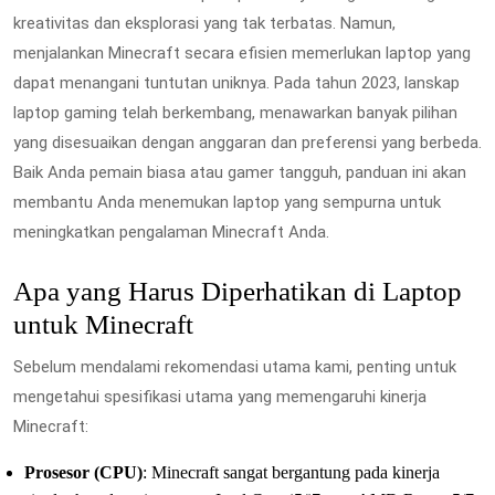
kreativitas dan eksplorasi yang tak terbatas. Namun,
menjalankan Minecraft secara efisien memerlukan laptop yang
dapat menangani tuntutan uniknya. Pada tahun 2023, lanskap
laptop gaming telah berkembang, menawarkan banyak pilihan
yang disesuaikan dengan anggaran dan preferensi yang berbeda.
Baik Anda pemain biasa atau gamer tangguh, panduan ini akan
membantu Anda menemukan laptop yang sempurna untuk
meningkatkan pengalaman Minecraft Anda.
Apa yang Harus Diperhatikan di Laptop
untuk Minecraft
Sebelum mendalami rekomendasi utama kami, penting untuk
mengetahui spesifikasi utama yang memengaruhi kinerja
Minecraft:
Prosesor (CPU)
: Minecraft sangat bergantung pada kinerja