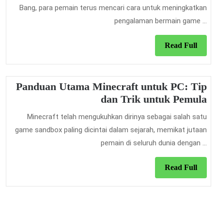
M
Bang, para pemain terus mencari cara untuk meningkatkan
K
pengalaman bermain game ...
Ra
Pe
Read
Read Full
K
Full
Panduan Utama Minecraft untuk PC: Tip
P
dan Trik untuk Pemula
U
Minecraft telah mengukuhkan dirinya sebagai salah satu
Mi
game sandbox paling dicintai dalam sejarah, memikat jutaan
un
pemain di seluruh dunia dengan ...
P
Ti
Read
Read Full
d
Full
Tr
un
P