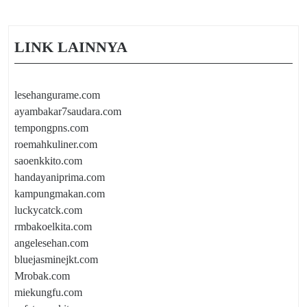
LINK LAINNYA
lesehangurame.com
ayambakar7saudara.com
tempongpns.com
roemahkuliner.com
saoenkkito.com
handayaniprima.com
kampungmakan.com
luckycatck.com
rmbakoelkita.com
angelesehan.com
bluejasminejkt.com
Mrobak.com
miekungfu.com