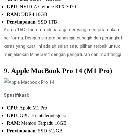
GPU
: NVIDIA Geforce RTX 3070
RAM
: DDR4 16GB
Penyimpanan
: SSD 1TB
Aorus 15G dibuat untuk para gamer yang mengutamakan
performa. Dengan sistem pendingin canggih dan perangkat
keras yang kuat, ini adalah salah satu pilihan terbaik untuk
menjalankan Minecraft dengan pengaturan dan mod tinggi.
9.
Apple MacBook Pro 14 (M1 Pro)
Spesifikasi:
CPU
: Apple M1 Pro
GPU
: GPU 16-inti terintegrasi
RAM
: Memori Terpadu 16GB
Penyimpanan
: SSD 512GB