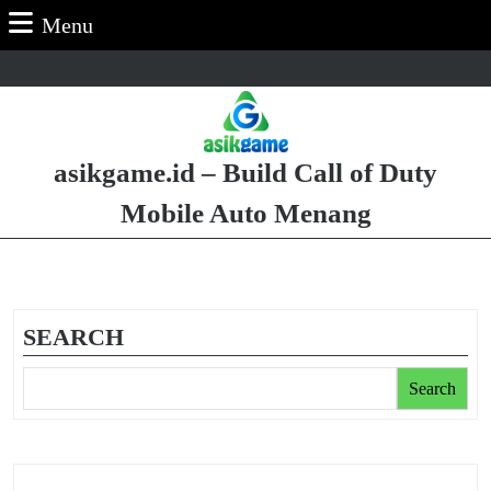
Skip
Menu
Menu
to
content
Skip
to
Content
asikgame.id – Build Call of Duty
Mobile Auto Menang
SEARCH
Search