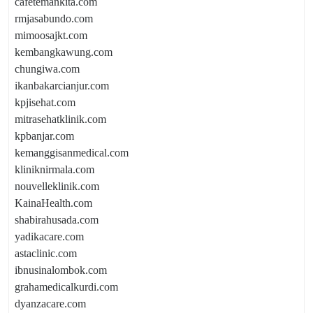
cafetemankita.com
rmjasabundo.com
mimoosajkt.com
kembangkawung.com
chungiwa.com
ikanbakarcianjur.com
kpjisehat.com
mitrasehatklinik.com
kpbanjar.com
kemanggisanmedical.com
kliniknirmala.com
nouvelleklinik.com
KainaHealth.com
shabirahusada.com
yadikacare.com
astaclinic.com
ibnusinalombok.com
grahamedicalkurdi.com
dyanzacare.com