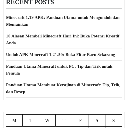
RECENT POSTS
Minecraft 1.19 APK: Panduan Utama untuk Mengunduh dan
Memainkan
10 Alasan Membeli Minecraft Hari Ini: Buka Potensi Kreatif
Anda
Unduh APK Minecraft 1.21.50: Buka Fitur Baru Sekarang
Panduan Utama Minecraft untuk PC: Tip dan Trik untuk
Pemula
Panduan Utama Membuat Kerajinan di Minecraft: Tip, Trik,
dan Resep
M
T
W
T
F
S
S