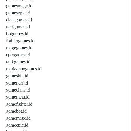
gamesmage.id
gamesepic.id
clansgames.id
nerfgames.id
botgames.id
fightergames.id
magegames.id
epicgames.id
tankgames.id
marksmangames.id
gameskin.id
gamenerf.id
gameclans.id
gamemeta.id
gamefighter.id
gamebot.id
gamemage.id
gameepic.id