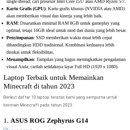
single-thread; cari prosesor Intel Core i5/i7 atau AMD Ryzen 5/7.
Kartu Grafis (GPU)
: Kartu grafis khusus (NVIDIA atau AMD)
akan memberikan visual dan kinerja yang lebih baik.
RAM
: Disarankan minimal RAM 8GB untuk gameplay yang
optimal, tetapi 16GB ideal untuk mod dan dunia yang lebih besar.
Penyimpanan
: SSD memberikan waktu muat lebih cepat
dibandingkan HDD tradisional. Kombinasi keduanya lebih
disukai untuk fleksibilitas.
Menampilkan
: Tampilan yang bagus meningkatkan pengalaman
visual Anda; carilah setidaknya layar Full HD (1920 x 1080).
Laptop Terbaik untuk Memainkan
Minecraft di tahun 2023
Berikut daftar 10 laptop teratas kami yang sempurna untuk
bermain Minecraft pada tahun 2023:
1.
ASUS ROG Zephyrus G14