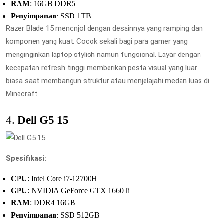
RAM
: 16GB DDR5
Penyimpanan
: SSD 1TB
Razer Blade 15 menonjol dengan desainnya yang ramping dan
komponen yang kuat. Cocok sekali bagi para gamer yang
menginginkan laptop stylish namun fungsional. Layar dengan
kecepatan refresh tinggi memberikan pesta visual yang luar
biasa saat membangun struktur atau menjelajahi medan luas di
Minecraft.
4.
Dell G5 15
Spesifikasi:
CPU
: Intel Core i7-12700H
GPU
: NVIDIA GeForce GTX 1660Ti
RAM
: DDR4 16GB
Penyimpanan
: SSD 512GB