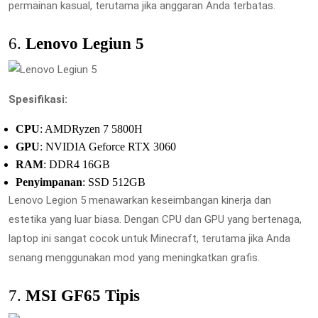
permainan kasual, terutama jika anggaran Anda terbatas.
6.
Lenovo Legiun 5
Spesifikasi:
CPU
: AMDRyzen 7 5800H
GPU
: NVIDIA Geforce RTX 3060
RAM
: DDR4 16GB
Penyimpanan
: SSD 512GB
Lenovo Legion 5 menawarkan keseimbangan kinerja dan
estetika yang luar biasa. Dengan CPU dan GPU yang bertenaga,
laptop ini sangat cocok untuk Minecraft, terutama jika Anda
senang menggunakan mod yang meningkatkan grafis.
7.
MSI GF65 Tipis